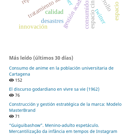
tratamiento audiovisual
gestión académica
her
consumidor.
twitter
calidad
desastres
innovación
Más leído (últimos 30 días)
Consumo de anime en la población universitaria de
Cartagena
152
El discurso godardiano en vivre sa vie (1962)
76
Construcción y gestión estratégica de la marca: Modelo
MasterBrand
71
“Guiguibashow”. Menino-adulto espetáculo.
Mercantilização da infância em tempos de Instagram