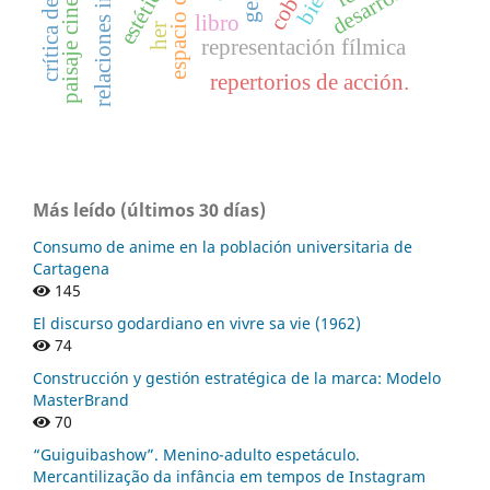
crítica de medios
desarrollo
estética.
libro
her
representación fílmica
repertorios de acción.
Más leído (últimos 30 días)
Consumo de anime en la población universitaria de
Cartagena
145
El discurso godardiano en vivre sa vie (1962)
74
Construcción y gestión estratégica de la marca: Modelo
MasterBrand
70
“Guiguibashow”. Menino-adulto espetáculo.
Mercantilização da infância em tempos de Instagram