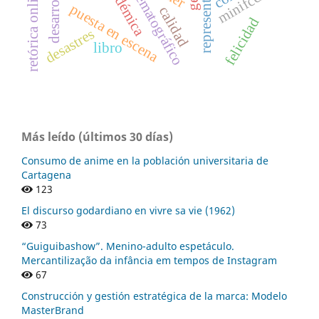
espacio cinematográfico
minifcción
desarrollo
retórica online
puesta en escena
calidad
felicidad
desastres
libro
Más leído (últimos 30 días)
Consumo de anime en la población universitaria de
Cartagena
123
El discurso godardiano en vivre sa vie (1962)
73
“Guiguibashow”. Menino-adulto espetáculo.
Mercantilização da infância em tempos de Instagram
67
Construcción y gestión estratégica de la marca: Modelo
MasterBrand