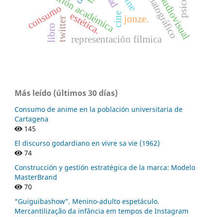
gestión académica
consumo
estética.
cine
jonze.
twitter
libro
representación fílmica
Más leído (últimos 30 días)
Consumo de anime en la población universitaria de
Cartagena
145
El discurso godardiano en vivre sa vie (1962)
74
Construcción y gestión estratégica de la marca: Modelo
MasterBrand
70
“Guiguibashow”. Menino-adulto espetáculo.
Mercantilização da infância em tempos de Instagram