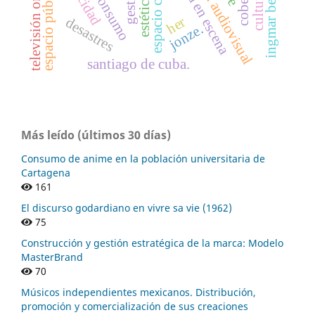
espacio público virtual
televisión on demand
ingmar bergman
puesta en escena
felicidad
consumo
estética.
her
desastres
jonze.
santiago de cuba.
Más leído (últimos 30 días)
Consumo de anime en la población universitaria de
Cartagena
161
El discurso godardiano en vivre sa vie (1962)
75
Construcción y gestión estratégica de la marca: Modelo
MasterBrand
70
Músicos independientes mexicanos. Distribución,
promoción y comercialización de sus creaciones