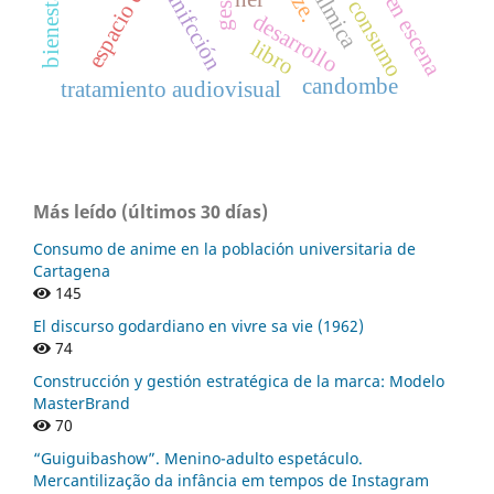
puesta en escena
minifcción
consumo
desarrollo
libro
candombe
tratamiento audiovisual
Más leído (últimos 30 días)
Consumo de anime en la población universitaria de
Cartagena
145
El discurso godardiano en vivre sa vie (1962)
74
Construcción y gestión estratégica de la marca: Modelo
MasterBrand
70
“Guiguibashow”. Menino-adulto espetáculo.
Mercantilização da infância em tempos de Instagram