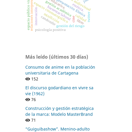
relaciones interpersonales
espacio público virtual
representación fílmica
gestión académica
espacio cinematográfico
estética.
bienestar laboral
innovación
twitter
minifcción
calidad
candombe
cine
libro
gestión del riesgo
psicología positiva
Más leído (últimos 30 días)
Consumo de anime en la población
universitaria de Cartagena
152
El discurso godardiano en vivre sa
vie (1962)
76
Construcción y gestión estratégica
de la marca: Modelo MasterBrand
71
“Guiguibashow”. Menino-adulto