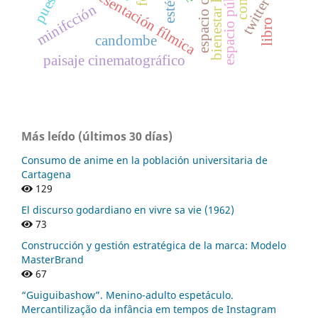
bienestar laboral
representación fílmica
twitter
minifcción
libro
candombe
paisaje cinematográfico
Más leído (últimos 30 días)
Consumo de anime en la población universitaria de
Cartagena
129
El discurso godardiano en vivre sa vie (1962)
73
Construcción y gestión estratégica de la marca: Modelo
MasterBrand
67
“Guiguibashow”. Menino-adulto espetáculo.
Mercantilização da infância em tempos de Instagram