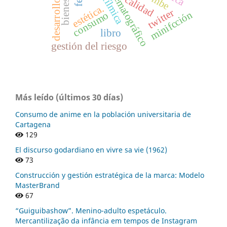
espacio cinematográfico
calidad
desarrollo
estética.
twitter
minifcción
consumo
libro
gestión del riesgo
Más leído (últimos 30 días)
Consumo de anime en la población universitaria de
Cartagena
129
El discurso godardiano en vivre sa vie (1962)
73
Construcción y gestión estratégica de la marca: Modelo
MasterBrand
67
“Guiguibashow”. Menino-adulto espetáculo.
Mercantilização da infância em tempos de Instagram