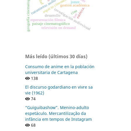
geografía cinematográfica
espacio cinematográfico
tratamiento audiovisual
jonze.
gestión académica
estética.
investigación audiovisual
cine
her
desarrollo
representación fílmica
paisaje cinematográfico
televisión on demand
Más leído (últimos 30 días)
Consumo de anime en la población
universitaria de Cartagena
138
El discurso godardiano en vivre sa
vie (1962)
74
“Guiguibashow”. Menino-adulto
espetáculo. Mercantilização da
infância em tempos de Instagram
68