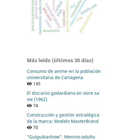
espacio cinematográfico
gestión del riesgo
tratamiento audiovisual
práctica profesional
consumidor.
twitter
calidad
gestión académica
bienestar laboral
minifcción
her
felicidad
libro
candombe
afroargentinos
cine
jonze.
desarrollo
Más leído (últimos 30 días)
Consumo de anime en la población
universitaria de Cartagena
145
El discurso godardiano en vivre sa
vie (1962)
74
Construcción y gestión estratégica
de la marca: Modelo MasterBrand
70
“Guiguibashow”. Menino-adulto