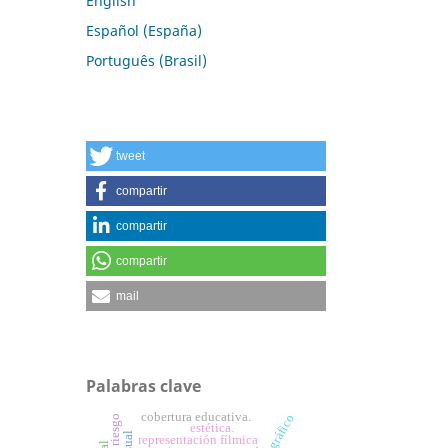
English
Español (España)
Português (Brasil)
tweet
compartir
compartir
compartir
mail
Palabras clave
cobertura educativa.
estética.
representación fílmica