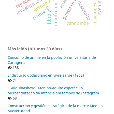
puesta en escena
gestión académica
estética.
desarrollo
minifcción
her
twitter
libro
candombe
Más leído (últimos 30 días)
Consumo de anime en la población universitaria de
Cartagena
138
El discurso godardiano en vivre sa vie (1962)
74
“Guiguibashow”. Menino-adulto espetáculo.
Mercantilização da infância em tempos de Instagram
68
Construcción y gestión estratégica de la marca: Modelo
MasterBrand