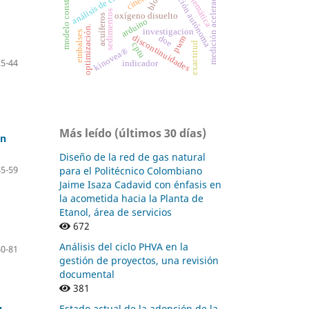
navegación autónoma
modelo constitutivo
medición aceleración.
cinemática
sedimentos
oxígeno disuelto
acuíferos
arduino
optimización.
investigacion
embalses
discontinuidades
doe
pwm
exactitud
cptu
kinovea®
25-44
indicador
Más leído (últimos 30 días)
ón
Diseño de la red de gas natural
45-59
para el Politécnico Colombiano
Jaime Isaza Cadavid con énfasis en
la acometida hacia la Planta de
Etanol, área de servicios
672
Análisis del ciclo PHVA en la
60-81
gestión de proyectos, una revisión
documental
381
Estado actual de la adopción de la