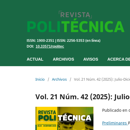
ISSN: 1900-2351 | ISSN: 2256-5353 (en línea)
DOI:
10.33571/rpolitec
ACTUAL
ARCHIVOS
AVISOS
ACERCA D
Inicio
/
Archivos
/
Vol. 21 Núm. 42 (2025): Julio-Di
Vol. 21 Núm. 42 (2025): Jul
Publicado en 
Preliminares
P