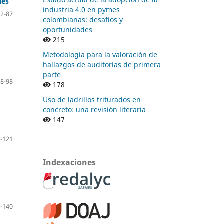
les
industria 4.0 en pymes
82-87
colombianas: desafíos y
oportunidades
215
Metodología para la valoración de
hallazgos de auditorías de primera
parte
88-98
178
Uso de ladrillos triturados en
concreto: una revisión literaria
147
-121
Indexaciones
-140