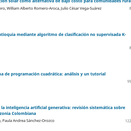
ión solar como alternativa de bajo costo para comunidades rura
ero, William Alberto Romero-Aroca, Julio César Vega-Suárez
Antioquia mediante algoritmo de clasificación no supervisada K-
 de programación cuadrática: análisis y un tutorial
99
la inteligencia artificial generativa: revisión sistemática sobre
azonia Colombiana
o, Paula Andrea Sánchez-Orozco
122