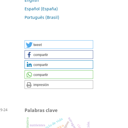
English
Español (España)
Português (Brasil)
tweet
compartir
compartir
compartir
impresión
9-24
Palabras clave
análisis de ciclo de vida
bloques
nutrientes
cinética