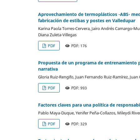
Aprovechamiento de termoplásticos -ABS- medi
fabricación de estibas y postes en Valledupar
Karina Paola Torres-Cervera, Jairo Andrés Camargo-Mun
Diana Zuleta-Villegas
PDF
PDF: 176
Propuesta de un programa de entrenamiento pro
narrativa
Gloria Ruiz-Rengifo, Juan Fernando Ruiz-Ramírez, Juan 
PDF
PDF: 993
Factores claves para una política de responsabi
Pablo Maya-Duque, Yenifer Peña-Collazos, Mileydi Rive
PDF
PDF: 329