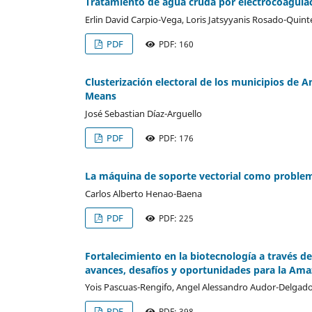
Tratamiento de agua cruda por electrocoagulac
Erlin David Carpio-Vega, Loris Jatsyyanis Rosado-Quint
PDF
PDF: 160
Clusterización electoral de los municipios de 
Means
José Sebastian Díaz-Arguello
PDF
PDF: 176
La máquina de soporte vectorial como problema
Carlos Alberto Henao-Baena
PDF
PDF: 225
Fortalecimiento en la biotecnología a través de 
avances, desafíos y oportunidades para la Am
Yois Pascuas-Rengifo, Angel Alessandro Audor-Delgad
PDF
PDF: 398