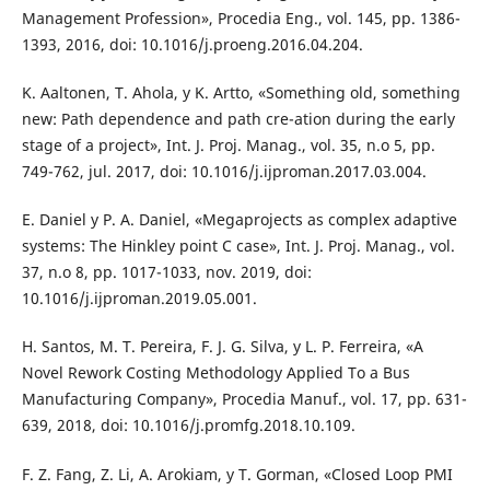
Management Profession», Procedia Eng., vol. 145, pp. 1386-
1393, 2016, doi: 10.1016/j.proeng.2016.04.204.
K. Aaltonen, T. Ahola, y K. Artto, «Something old, something
new: Path dependence and path cre-ation during the early
stage of a project», Int. J. Proj. Manag., vol. 35, n.o 5, pp.
749-762, jul. 2017, doi: 10.1016/j.ijproman.2017.03.004.
E. Daniel y P. A. Daniel, «Megaprojects as complex adaptive
systems: The Hinkley point C case», Int. J. Proj. Manag., vol.
37, n.o 8, pp. 1017-1033, nov. 2019, doi:
10.1016/j.ijproman.2019.05.001.
H. Santos, M. T. Pereira, F. J. G. Silva, y L. P. Ferreira, «A
Novel Rework Costing Methodology Applied To a Bus
Manufacturing Company», Procedia Manuf., vol. 17, pp. 631-
639, 2018, doi: 10.1016/j.promfg.2018.10.109.
F. Z. Fang, Z. Li, A. Arokiam, y T. Gorman, «Closed Loop PMI