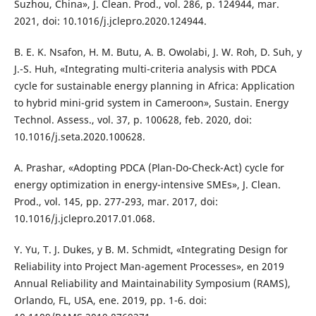
Suzhou, China», J. Clean. Prod., vol. 286, p. 124944, mar.
2021, doi: 10.1016/j.jclepro.2020.124944.
B. E. K. Nsafon, H. M. Butu, A. B. Owolabi, J. W. Roh, D. Suh, y
J.-S. Huh, «Integrating multi-criteria analysis with PDCA
cycle for sustainable energy planning in Africa: Application
to hybrid mini-grid system in Cameroon», Sustain. Energy
Technol. Assess., vol. 37, p. 100628, feb. 2020, doi:
10.1016/j.seta.2020.100628.
A. Prashar, «Adopting PDCA (Plan-Do-Check-Act) cycle for
energy optimization in energy-intensive SMEs», J. Clean.
Prod., vol. 145, pp. 277-293, mar. 2017, doi:
10.1016/j.jclepro.2017.01.068.
Y. Yu, T. J. Dukes, y B. M. Schmidt, «Integrating Design for
Reliability into Project Man-agement Processes», en 2019
Annual Reliability and Maintainability Symposium (RAMS),
Orlando, FL, USA, ene. 2019, pp. 1-6. doi: