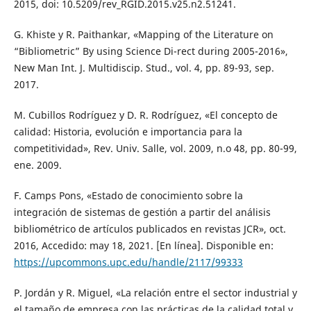
2015, doi: 10.5209/rev_RGID.2015.v25.n2.51241.
G. Khiste y R. Paithankar, «Mapping of the Literature on
“Bibliometric” By using Science Di-rect during 2005-2016»,
New Man Int. J. Multidiscip. Stud., vol. 4, pp. 89-93, sep.
2017.
M. Cubillos Rodríguez y D. R. Rodríguez, «El concepto de
calidad: Historia, evolución e importancia para la
competitividad», Rev. Univ. Salle, vol. 2009, n.o 48, pp. 80-99,
ene. 2009.
F. Camps Pons, «Estado de conocimiento sobre la
integración de sistemas de gestión a partir del análisis
bibliométrico de artículos publicados en revistas JCR», oct.
2016, Accedido: may 18, 2021. [En línea]. Disponible en:
https://upcommons.upc.edu/handle/2117/99333
P. Jordán y R. Miguel, «La relación entre el sector industrial y
el tamaño de empresa con las prácticas de la calidad total y