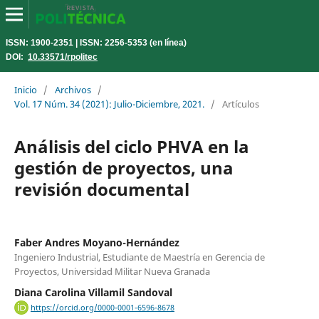
ISSN: 1900-2351 | ISSN: 2256-5353 (en línea)
DOI:
10.33571/rpolitec
Inicio
/
Archivos
/
Vol. 17 Núm. 34 (2021): Julio-Diciembre, 2021.
/
Artículos
Análisis del ciclo PHVA en la
gestión de proyectos, una
revisión documental
Faber Andres Moyano-Hernández
Ingeniero Industrial, Estudiante de Maestría en Gerencia de
Proyectos, Universidad Militar Nueva Granada
Diana Carolina Villamil Sandoval
https://orcid.org/0000-0001-6596-8678