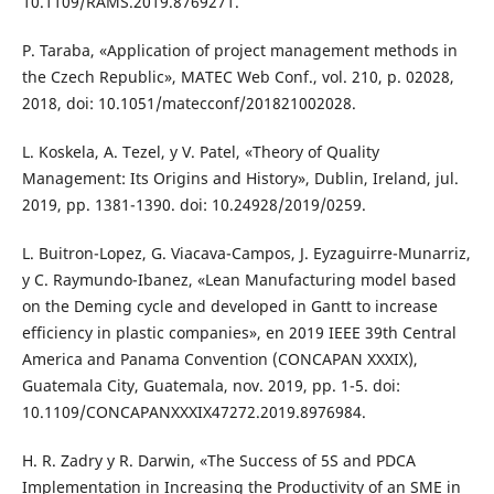
10.1109/RAMS.2019.8769271.
P. Taraba, «Application of project management methods in
the Czech Republic», MATEC Web Conf., vol. 210, p. 02028,
2018, doi: 10.1051/matecconf/201821002028.
L. Koskela, A. Tezel, y V. Patel, «Theory of Quality
Management: Its Origins and History», Dublin, Ireland, jul.
2019, pp. 1381-1390. doi: 10.24928/2019/0259.
L. Buitron-Lopez, G. Viacava-Campos, J. Eyzaguirre-Munarriz,
y C. Raymundo-Ibanez, «Lean Manufacturing model based
on the Deming cycle and developed in Gantt to increase
efficiency in plastic companies», en 2019 IEEE 39th Central
America and Panama Convention (CONCAPAN XXXIX),
Guatemala City, Guatemala, nov. 2019, pp. 1-5. doi:
10.1109/CONCAPANXXXIX47272.2019.8976984.
H. R. Zadry y R. Darwin, «The Success of 5S and PDCA
Implementation in Increasing the Productivity of an SME in