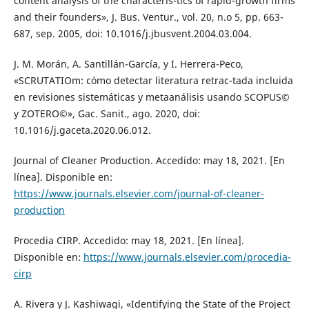
content analysis of the characteris-tics of rapid-growth firms
and their founders», J. Bus. Ventur., vol. 20, n.o 5, pp. 663-
687, sep. 2005, doi: 10.1016/j.jbusvent.2004.03.004.
J. M. Morán, A. Santillán-García, y I. Herrera-Peco,
«SCRUTATIOm: cómo detectar literatura retrac-tada incluida
en revisiones sistemáticas y metaanálisis usando SCOPUS©
y ZOTERO©», Gac. Sanit., ago. 2020, doi:
10.1016/j.gaceta.2020.06.012.
Journal of Cleaner Production. Accedido: may 18, 2021. [En
línea]. Disponible en:
https://www.journals.elsevier.com/journal-of-cleaner-
production
Procedia CIRP. Accedido: may 18, 2021. [En línea].
Disponible en:
https://www.journals.elsevier.com/procedia-
cirp
A. Rivera y J. Kashiwagi, «Identifying the State of the Project