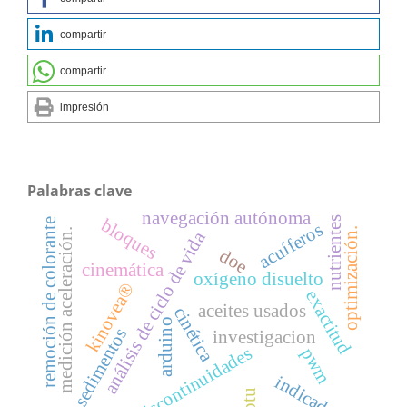
compartir
compartir
impresión
Palabras clave
navegación autónoma
nutrientes
bloques
remoción de colorante
acuíferos
optimización.
medición aceleración.
análisis de ciclo de vida
doe
cinemática
oxígeno disuelto
kinovea®
exactitud
aceites usados
cinética
arduino
sedimentos
investigacion
discontinuidades
pwm
indicador
cptu