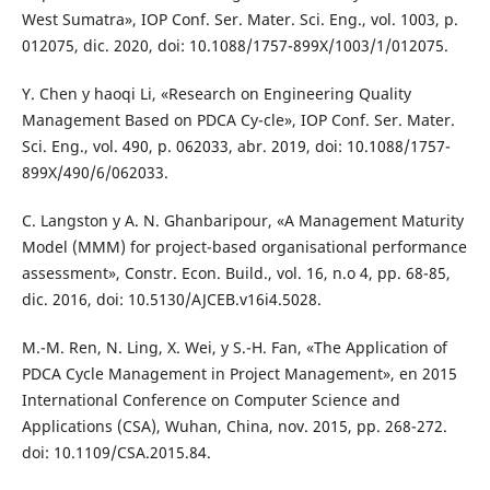
West Sumatra», IOP Conf. Ser. Mater. Sci. Eng., vol. 1003, p.
012075, dic. 2020, doi: 10.1088/1757-899X/1003/1/012075.
Y. Chen y haoqi Li, «Research on Engineering Quality
Management Based on PDCA Cy-cle», IOP Conf. Ser. Mater.
Sci. Eng., vol. 490, p. 062033, abr. 2019, doi: 10.1088/1757-
899X/490/6/062033.
C. Langston y A. N. Ghanbaripour, «A Management Maturity
Model (MMM) for project-based organisational performance
assessment», Constr. Econ. Build., vol. 16, n.o 4, pp. 68-85,
dic. 2016, doi: 10.5130/AJCEB.v16i4.5028.
M.-M. Ren, N. Ling, X. Wei, y S.-H. Fan, «The Application of
PDCA Cycle Management in Project Management», en 2015
International Conference on Computer Science and
Applications (CSA), Wuhan, China, nov. 2015, pp. 268-272.
doi: 10.1109/CSA.2015.84.