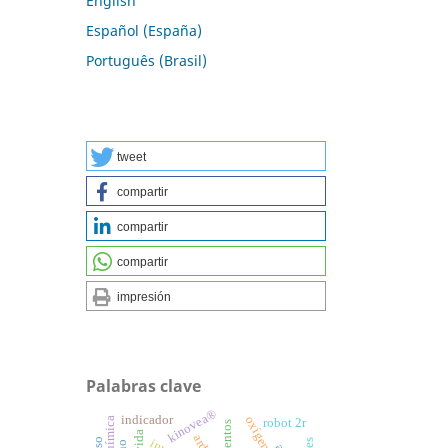
English
Español (España)
Português (Brasil)
tweet
compartir
compartir
compartir
impresión
Palabras clave
kinovea®
indicador
robot 2r