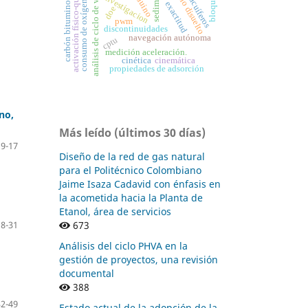
oxígeno disuelto
activación físico-química
sedimentos
análisis de ciclo de vida
arduino
carbón bituminoso
investigacion
bloques
consumo de oxígeno
acuíferos
exactitud
doe
pwm
discontinuidades
navegación autónoma
cptu
medición aceleración.
cinética
cinemática
propiedades de adsorción
no,
Más leído (últimos 30 días)
9-17
Diseño de la red de gas natural
para el Politécnico Colombiano
Jaime Isaza Cadavid con énfasis en
la acometida hacia la Planta de
Etanol, área de servicios
18-31
673
Análisis del ciclo PHVA en la
gestión de proyectos, una revisión
documental
388
32-49
Estado actual de la adopción de la