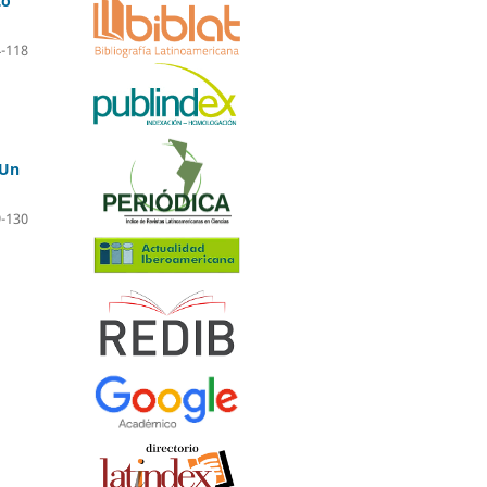
to
-118
 Un
-130