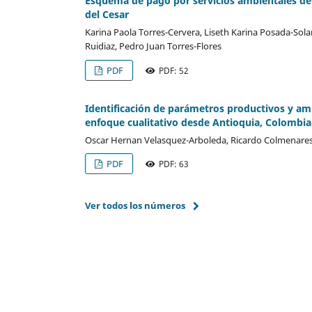
Esquema de pago por servicios ambientales d
del Cesar
Karina Paola Torres-Cervera, Liseth Karina Posada-Sol
Ruidiaz, Pedro Juan Torres-Flores
PDF
PDF: 52
Identificación de parámetros productivos y amb
enfoque cualitativo desde Antioquia, Colombia
Oscar Hernan Velasquez-Arboleda, Ricardo Colmenares-
PDF
PDF: 63
Ver todos los números