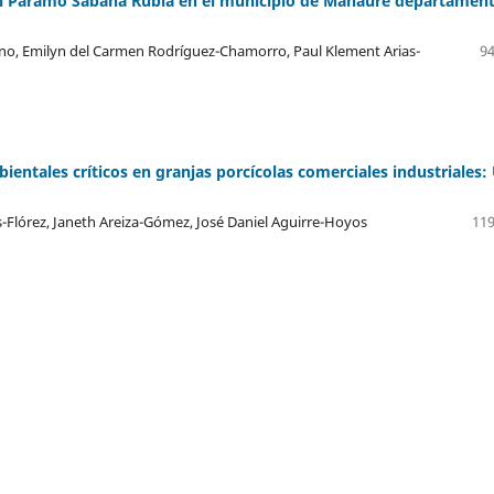
el Páramo Sabana Rubia en el municipio de Manaure departamen
ano, Emilyn del Carmen Rodríguez-Chamorro, Paul Klement Arias-
94
ientales críticos en granjas porcícolas comerciales industriales:
Flórez, Janeth Areiza-Gómez, José Daniel Aguirre-Hoyos
119