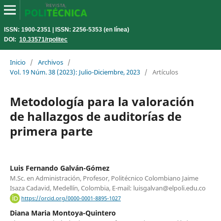
ISSN: 1900-2351 | ISSN: 2256-5353 (en línea)
DOI:
10.33571/rpolitec
Inicio
/
Archivos
/
Vol. 19 Núm. 38 (2023): Julio-Diciembre, 2023
/
Artículos
Metodología para la valoración
de hallazgos de auditorías de
primera parte
Luis Fernando Galván-Gómez
M.Sc. en Administración, Profesor, Politécnico Colombiano Jaime
Isaza Cadavid, Medellín, Colombia, E-mail: luisgalvan@elpoli.edu.co
https://orcid.org/0000-0001-8895-1027
Diana Maria Montoya-Quintero