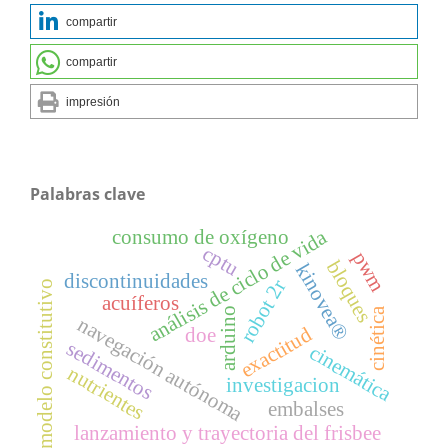
compartir
compartir
impresión
Palabras clave
análisis de ciclo de vida
consumo de oxígeno
cptu
pwm
bloques
kinovea®
discontinuidades
robot 2r
modelo constitutivo
acuíferos
cinética
arduino
navegación autónoma
exactitud
doe
sedimentos
cinemática
nutrientes
investigacion
embalses
lanzamiento y trayectoria del frisbee