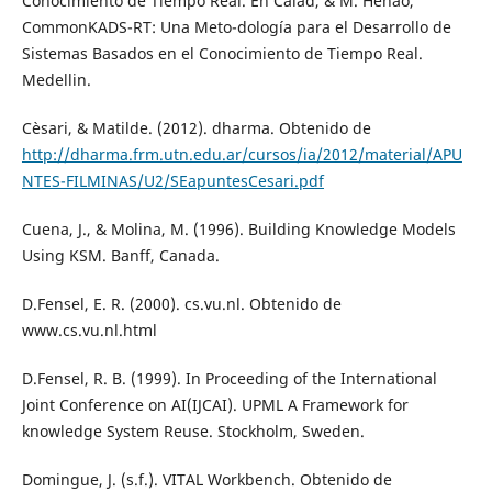
Conocimiento de Tiempo Real. En Cálad, & M. Henao,
CommonKADS-RT: Una Meto-dología para el Desarrollo de
Sistemas Basados en el Conocimiento de Tiempo Real.
Medellin.
Cèsari, & Matilde. (2012). dharma. Obtenido de
http://dharma.frm.utn.edu.ar/cursos/ia/2012/material/APU
NTES-FILMINAS/U2/SEapuntesCesari.pdf
Cuena, J., & Molina, M. (1996). Building Knowledge Models
Using KSM. Banff, Canada.
D.Fensel, E. R. (2000). cs.vu.nl. Obtenido de
www.cs.vu.nl.html
D.Fensel, R. B. (1999). In Proceeding of the International
Joint Conference on AI(IJCAI). UPML A Framework for
knowledge System Reuse. Stockholm, Sweden.
Domingue, J. (s.f.). VITAL Workbench. Obtenido de