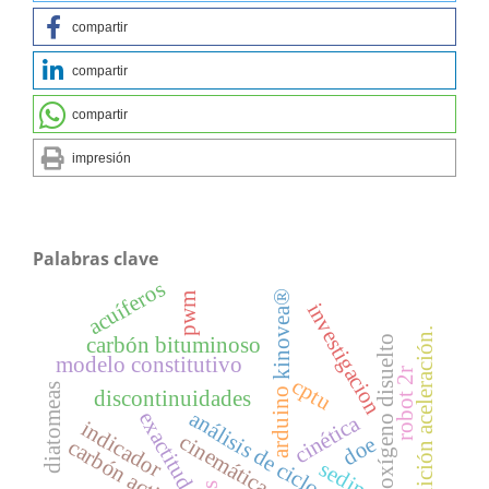
compartir
compartir
compartir
impresión
Palabras clave
acuíferos
kinovea®
pwm
investigacion
medición aceleración.
oxígeno disuelto
carbón bituminoso
modelo constitutivo
robot 2r
cptu
diatomeas
arduino
discontinuidades
análisis de ciclo de vida
exactitud
cinética
indicador
cinemática
doe
carbón activado