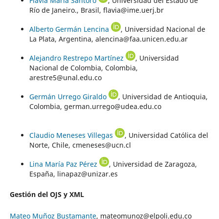
Flavia María Santoro
, Universidad del Estado de
Río de Janeiro., Brasil, flavia@ime.uerj.br
Alberto Germán Lencina
, Universidad Nacional de
La Plata, Argentina, alencina@faa.unicen.edu.ar
Alejandro Restrepo Martínez
, Universidad
Nacional de Colombia, Colombia,
arestre5@unal.edu.co
Germán Urrego Giraldo
, Universidad de Antioquia,
Colombia, german.urrego@udea.edu.co
Claudio Meneses Villegas
, Universidad Católica del
Norte, Chile, cmeneses@ucn.cl
Lina María Paz Pérez
, Universidad de Zaragoza,
España, linapaz@unizar.es
Gestión del OJS y XML
Mateo Muñoz Bustamante
, mateomunoz@elpoli.edu.co