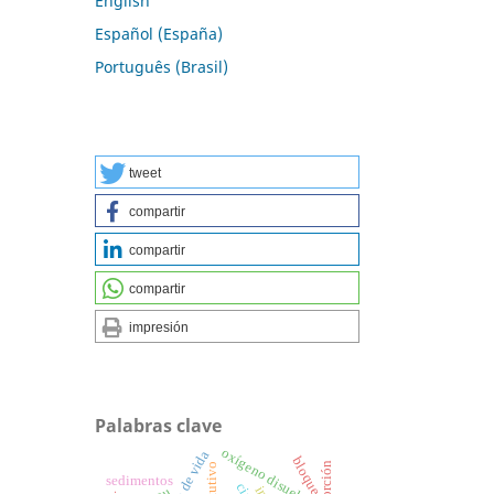
English
Español (España)
Português (Brasil)
tweet
compartir
compartir
compartir
impresión
Palabras clave
oxígeno disuelto
bloques
sedimentos