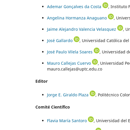
Ademar Gonçalves da Costa
, Instituto
Angelina Hormanza Anaguano
, Unive
Jaime Alejandro Valencia Velasquez
, U
José Gallardo
, Universidad Católica del
José Paulo Vilela Soares
, Universidad d
Mauro Callejas Cuervo
, Universidad P
mauro.callejas@uptc.edu.co
Editor
Jorge E. Giraldo Plaza
, Politécnico Col
Comité Científico
Flavia María Santoro
, Universidad del E