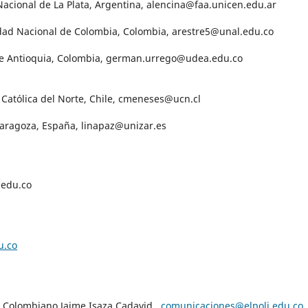
Nacional de La Plata, Argentina, alencina@faa.unicen.edu.ar
idad Nacional de Colombia, Colombia, arestre5@unal.edu.co
de Antioquia, Colombia, german.urrego@udea.edu.co
 Católica del Norte, Chile, cmeneses@ucn.cl
Zaragoza, España, linapaz@unizar.es
.edu.co
u.co
co Colombiano Jaime Isaza Cadavid,
comunicaciones@elpoli.edu.co