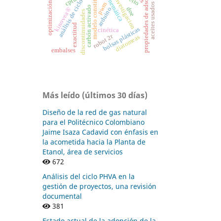
análisis de ciclo de vida
propiedades de adsorción
modelo constitutivo
cinemática
investigacion
cptu
optimización.
pwm
aceites usados
carbón activado
doe
arduino
kinovea®
discontinuidades
exactitud
bolsas plásticas
cinética
robot 2r
diatomeas
embalses
Más leído (últimos 30 días)
Diseño de la red de gas natural
para el Politécnico Colombiano
Jaime Isaza Cadavid con énfasis en
la acometida hacia la Planta de
Etanol, área de servicios
672
Análisis del ciclo PHVA en la
gestión de proyectos, una revisión
documental
381
Estado actual de la adopción de la