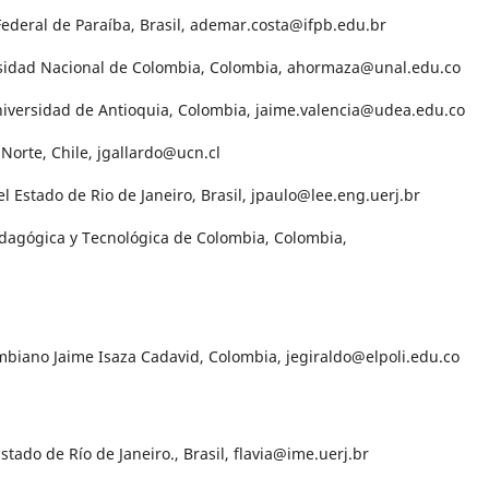
 Federal de Paraíba, Brasil, ademar.costa@ifpb.edu.br
rsidad Nacional de Colombia, Colombia, ahormaza@unal.edu.co
niversidad de Antioquia, Colombia, jaime.valencia@udea.edu.co
 Norte, Chile, jgallardo@ucn.cl
el Estado de Rio de Janeiro, Brasil, jpaulo@lee.eng.uerj.br
edagógica y Tecnológica de Colombia, Colombia,
ombiano Jaime Isaza Cadavid, Colombia, jegiraldo@elpoli.edu.co
stado de Río de Janeiro., Brasil, flavia@ime.uerj.br