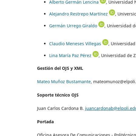
Alberto Germán Lencina
, Universidad 
Alejandro Restrepo Martínez
, Univers
Germán Urrego Giraldo
, Universidad 
Claudio Meneses Villegas
, Universidad
Lina María Paz Pérez
, Universidad de 
Gestión del OJS y XML
Mateo Muñoz Bustamante
, mateomunoz@elpoli
Soporte técnico OJS
Juan Carlos Cardona B.
juancardonab@elpoli.ed
Portada
Oficina Asesora De Comunicaciones - Politécni