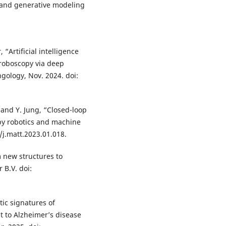
AI and generative modeling
 “Artificial intelligence
troboscopy via deep
gology, Nov. 2024. doi:
, and Y. Jung, “Closed-loop
 by robotics and machine
6/j.matt.2023.01.018.
 new structures to
 B.V. doi:
tic signatures of
t to Alzheimer’s disease