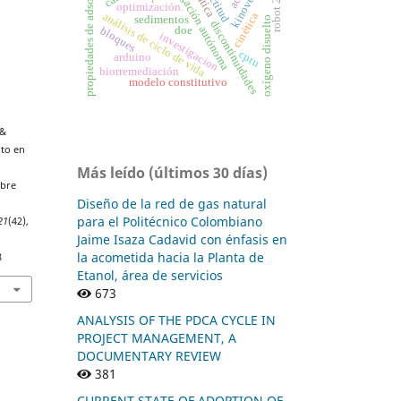
navegación autónoma
propiedades de adsorción
exactitud
kinovea®
robot 2r
optimización.
análisis de ciclo de vida
cinética
sedimentos
oxígeno disuelto
discontinuidades
doe
bloques
investigacion
cptu
arduino
biorremediación
modelo constitutivo
 &
nto en
Más leído (últimos 30 días)
obre
Diseño de la red de gas natural
para el Politécnico Colombiano
21
(42),
Jaime Isaza Cadavid con énfasis en
la acometida hacia la Planta de
8
Etanol, área de servicios
673
ANALYSIS OF THE PDCA CYCLE IN
PROJECT MANAGEMENT, A
DOCUMENTARY REVIEW
381
CURRENT STATE OF ADOPTION OF