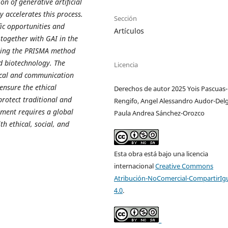
ion of generative artificial
y accelerates this process.
Sección
fic opportunities and
Artículos
together with GAI in the
sing the PRISMA method
nd biotechnology. The
Licencia
hnical and communication
ensure the ethical
Derechos de autor 2025 Yois Pascuas-
protect traditional and
Rengifo, Angel Alessandro Audor-Del
pment requires a global
Paula Andrea Sánchez-Orozco
h ethical, social, and
Esta obra está bajo una licencia
internacional
Creative Commons
Atribución-NoComercial-CompartirIg
4.0
.
_