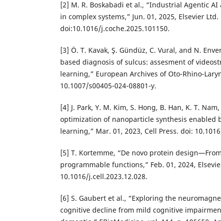
[2] M. R. Boskabadi et al., “Industrial Agentic 
in complex systems,” Jun. 01, 2025, Elsevier Ltd.
doi:10.1016/j.coche.2025.101150.
[3] Ö. T. Kavak, Ş. Gündüz, C. Vural, and N. Enver,
based diagnosis of sulcus: assesment of videos
learning,” European Archives of Oto-Rhino-Laryn
10.1007/s00405-024-08801-y.
[4] J. Park, Y. M. Kim, S. Hong, B. Han, K. T. Nam
optimization of nanoparticle synthesis enabled
learning,” Mar. 01, 2023, Cell Press. doi: 10.101
[5] T. Kortemme, “De novo protein design—From
programmable functions,” Feb. 01, 2024, Elsevier
10.1016/j.cell.2023.12.028.
[6] S. Gaubert et al., “Exploring the neuromagne
cognitive decline from mild cognitive impairmen