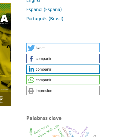
English
Español (España)
Português (Brasil)
tweet
compartir
compartir
compartir
impresión
Palabras clave
diatomeas
carbón activado
embalses
acuíferos
cinemática
pwm