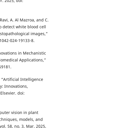
r. 2025, doi:
 Ravi, A. Al Mazroa, and C.
o detect white blood cell
histopathological images,”
11042-024-19133-8.
Innovations in Mechanistic
iomedical Applications,”
69181.
 “Artificial Intelligence
: Innovations,
Elsevier. doi:
uter vision in plant
echniques, models, and
vol. 58, no. 3, Mar. 2025,