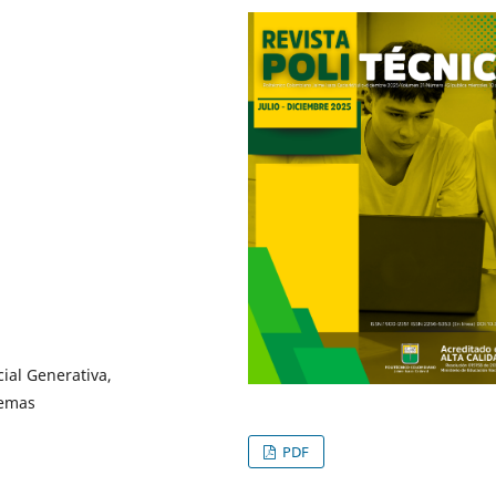
cial Generativa,
temas
PDF