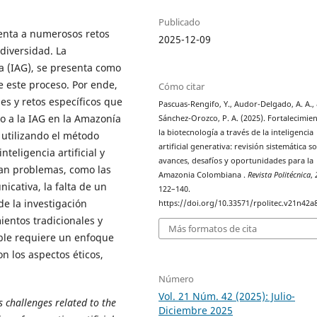
Publicado
renta a numerosos retos
2025-12-09
odiversidad. La
iva (IAG), se presenta como
 este proceso. Por ende,
Cómo citar
es y retos específicos que
Pascuas-Rengifo, Y., Audor-Delgado, A. A.,
to a la IAG en la Amazonía
Sánchez-Orozco, P. A. (2025). Fortalecimie
la biotecnología a través de la inteligencia
 utilizando el método
artificial generativa: revisión sistemática s
eligencia artificial y
avances, desafíos y oportunidades para la
ran problemas, como las
Amazonia Colombiana .
Revista Politécnica
,
nicativa, la falta de un
122–140.
de la investigación
https://doi.org/10.33571/rpolitec.v21n42a
ientos tradicionales y
Más formatos de cita
ible requiere un enfoque
n los aspectos éticos,
Número
Vol. 21 Núm. 42 (2025): Julio-
 challenges related to the
Diciembre 2025