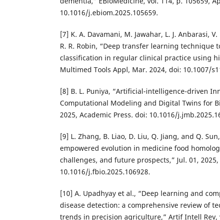
dementia,” EBioMedicine, vol. 114, p. 105659, Ap
10.1016/j.ebiom.2025.105659.
[7] K. A. Davamani, M. Jawahar, L. J. Anbarasi, V.
R. R. Robin, “Deep transfer learning technique t
classification in regular clinical practice using 
Multimed Tools Appl, Mar. 2024, doi: 10.1007/s
[8] B. L. Puniya, “Artificial-intelligence-driven 
Computational Modeling and Digital Twins for B
2025, Academic Press. doi: 10.1016/j.jmb.2025.1
[9] L. Zhang, B. Liao, D. Liu, Q. Jiang, and Q. Sun,
empowered evolution in medicine food homology
challenges, and future prospects,” Jul. 01, 2025, 
10.1016/j.fbio.2025.106928.
[10] A. Upadhyay et al., “Deep learning and comp
disease detection: a comprehensive review of t
trends in precision agriculture,” Artif Intell Rev, 