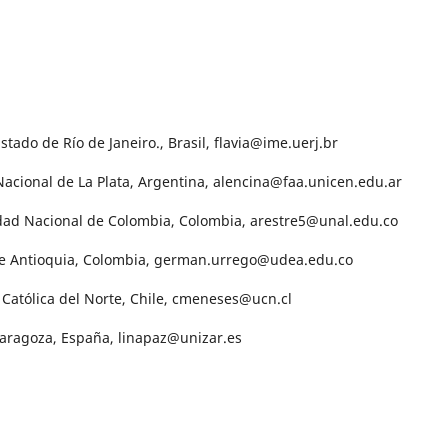
stado de Río de Janeiro., Brasil, flavia@ime.uerj.br
Nacional de La Plata, Argentina, alencina@faa.unicen.edu.ar
idad Nacional de Colombia, Colombia, arestre5@unal.edu.co
de Antioquia, Colombia, german.urrego@udea.edu.co
 Católica del Norte, Chile, cmeneses@ucn.cl
Zaragoza, España, linapaz@unizar.es