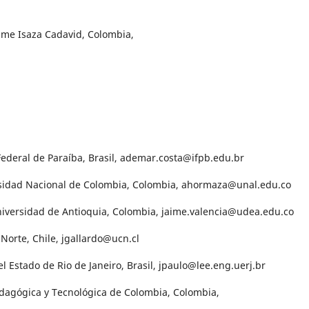
aime Isaza Cadavid, Colombia,
 Federal de Paraíba, Brasil, ademar.costa@ifpb.edu.br
rsidad Nacional de Colombia, Colombia, ahormaza@unal.edu.co
niversidad de Antioquia, Colombia, jaime.valencia@udea.edu.co
 Norte, Chile, jgallardo@ucn.cl
el Estado de Rio de Janeiro, Brasil, jpaulo@lee.eng.uerj.br
edagógica y Tecnológica de Colombia, Colombia,