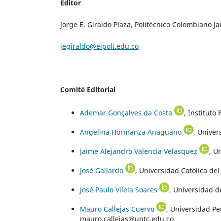
Editor
Jorge E. Giraldo Plaza, Politécnico Colombiano J
jegiraldo@elpoli.edu.co
Comité Editorial
Ademar Gonçalves da Costa
, Instituto
Angelina Hormanza Anaguano
, Unive
Jaime Alejandro Valencia Velasquez
, U
José Gallardo
, Universidad Católica del
José Paulo Vilela Soares
, Universidad d
Mauro Callejas Cuervo
, Universidad P
mauro.callejas@uptc.edu.co