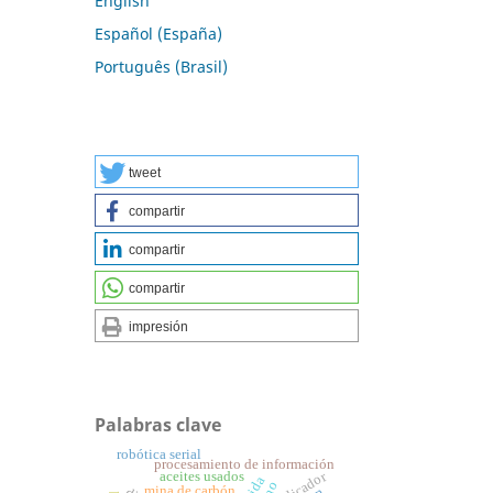
English
Español (España)
Português (Brasil)
tweet
compartir
compartir
compartir
impresión
Palabras clave
robótica serial
procesamiento de información
aceites usados
indicador
mina de carbón.