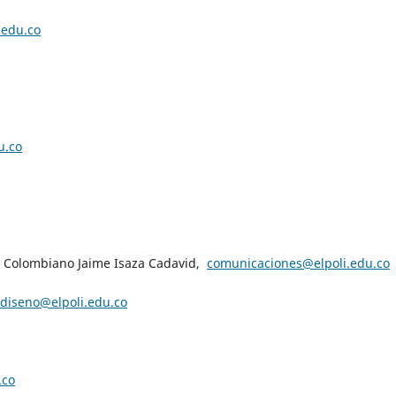
edu.co
u.co
co Colombiano Jaime Isaza Cadavid,
comunicaciones@elpoli.edu.co
diseno@elpoli.edu.co
.co