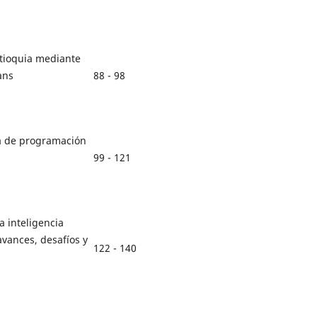
ntioquia mediante
88 - 98
ans
a de programación
99 - 121
a inteligencia
 avances, desafíos y
122 - 140