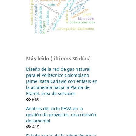
análisis de ciclo de vida
arduino
investigacion
discontinuidades
controlador pid
doe
cptu
excreta de ganado
exactitud
oxígeno disuelto
sedimentos
cinética
acuíferos
pwm
cinemática
kinovea®
bolsas plásticas
bloques
navegación autónoma
Más leído (últimos 30 días)
Diseño de la red de gas natural
para el Politécnico Colombiano
Jaime Isaza Cadavid con énfasis en
la acometida hacia la Planta de
Etanol, área de servicios
669
Análisis del ciclo PHVA en la
gestión de proyectos, una revisión
documental
415
Estado actual de la adopción de la