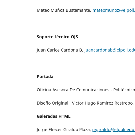
Mateo Muñoz Bustamante,
mateomunoz@elpoli.
Soporte técnico OJS
Juan Carlos Cardona B.
juancardonab@elpoli.ed
Portada
Oficina Asesora De Comunicaciones - Politécni
Diseño Original: Victor Hugo Ramirez Restrepo,
Galeradas HTML
Jorge Eliecer Giraldo Plaza,
jegiraldo@elpoli.edu