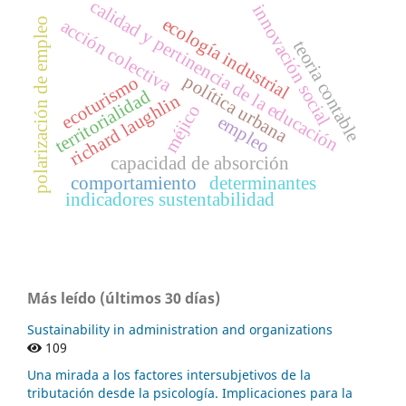
calidad y pertinencia de la educación
innovación social
ecología industrial
polarización de empleo
acción colectiva
teoria contable
política urbana
ecoturismo
territorialidad
richard laughlin
méjico
empleo
capacidad de absorción
comportamiento
determinantes
indicadores sustentabilidad
Más leído (últimos 30 días)
Sustainability in administration and organizations
109
Una mirada a los factores intersubjetivos de la
tributación desde la psicología. Implicaciones para la