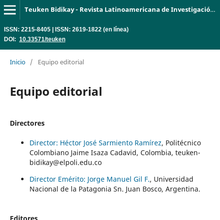
Teuken Bidikay - Revista Latinoamericana de Investigación en Organizaciones, Ambiente y Sociedad
ISSN: 2215-8405 | ISSN: 2619-1822 (en línea)
DOI:
10.33571/teuken
Inicio
/
Equipo editorial
Equipo editorial
Directores
Director: Héctor José Sarmiento Ramírez
, Politécnico
Colombiano Jaime Isaza Cadavid, Colombia, teuken-
bidikay@elpoli.edu.co
Director Emérito: Jorge Manuel Gil F.
, Universidad
Nacional de la Patagonia Sn. Juan Bosco, Argentina.
Editores