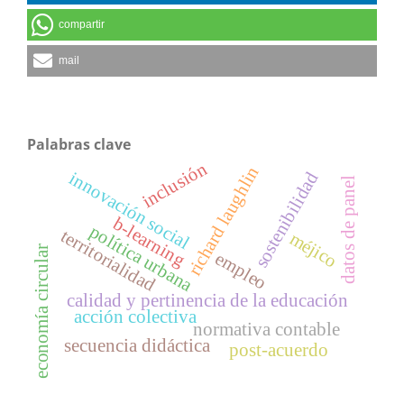
compartir
mail
Palabras clave
inclusión
richard laughlin
innovación social
sostenibilidad
datos de panel
b-learning
política urbana
territorialidad
méjico
economía circular
empleo
calidad y pertinencia de la educación
acción colectiva
normativa contable
secuencia didáctica
post-acuerdo