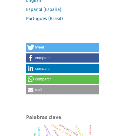
English
Español (España)
Português (Brasil)
tweet
compartir
compartir
compartir
mail
Palabras clave
post-acuerdo
indicadores
ecoturismo