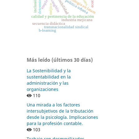
ciencia y tecnología en latam
richard laughlin
determinantes
sostenibilidad
empleo
inclusión
política urbana
méjico
calidad y pertinencia de la educación
industria mejicana
secuencia didáctica
transnacionalidad sindical
b-learning
Más leído (últimos 30 días)
La Sostenibilidad y la
sustentabilidad en la
administración y las
organizaciones
110
Una mirada a los factores
intersubjetivos de la tributación
desde la psicología. Implicaciones
para la profesión contable.
103
Trabajo con desmovilizados