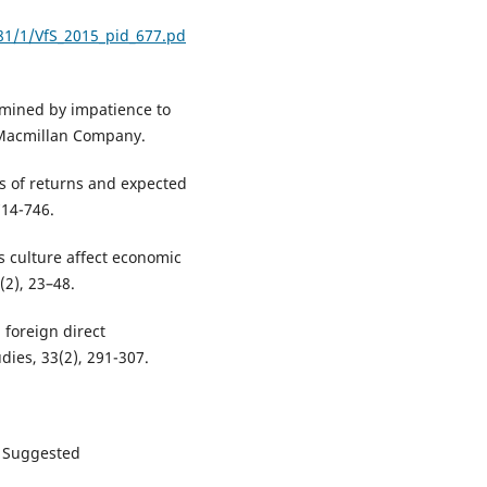
81/1/VfS_2015_pid_677.pd
ermined by impatience to
 Macmillan Company.
ns of returns and expected
714-746.
es culture affect economic
(2), 23–48.
 foreign direct
dies, 33(2), 291-307.
 A Suggested