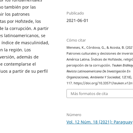
no también por las
Publicado
nir los patrones
2021-06-01
as por Hofstede, los
e la corrupción. A partir
es latinoamericanos, se
Cómo citar
l índice de masculinidad,
Meneses, K., Córdova, G., & Acosta, B. (2021
en la región. Los
Patrones culturales y decisiones de invers
nversión, además de
América Latina. Índices de Hofstede, religi
e contemplarse el
percepción de la corrupción.
Teuken Bidikay
uos a partir de su perfil
Revista Latinoamericana De Investigación En
Organizaciones, Ambiente Y Sociedad
,
12
(18),
117. https://doi.org/10.33571/teuken.v12
Más formatos de cita
Número
Vol. 12 Núm. 18 (2021): Paraguay