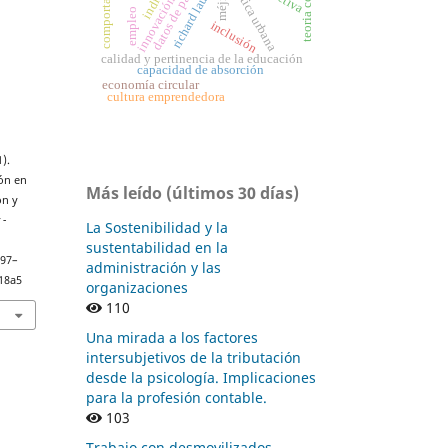
comportamiento
teoria contable
innovación social
richard laughlin
política urbana
datos de panel
méjico
empleo
inclusión
calidad y pertinencia de la educación
capacidad de absorción
economía circular
cultura emprendedora
).
ión en
Más leído (últimos 30 días)
ón y
 -
La Sostenibilidad y la
sustentabilidad en la
 97–
administración y las
n18a5
organizaciones
110
Una mirada a los factores
intersubjetivos de la tributación
desde la psicología. Implicaciones
para la profesión contable.
103
Trabajo con desmovilizados