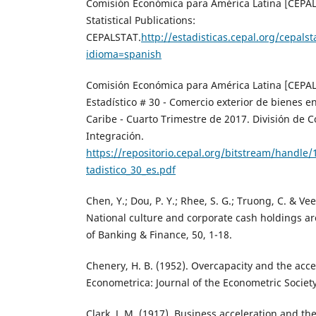
Comisión Económica para América Latina [CEPAL
Statistical Publications:
CEPALSTAT.
http://estadisticas.cepal.org/cepals
idioma=spanish
Comisión Económica para América Latina [CEPAL]
Estadístico # 30 - Comercio exterior de bienes en
Caribe - Cuarto Trimestre de 2017. División de 
Integración.
https://repositorio.cepal.org/bitstream/handle
tadistico_30_es.pdf
Chen, Y.; Dou, P. Y.; Rhee, S. G.; Truong, C. & V
National culture and corporate cash holdings ar
of Banking & Finance, 50, 1-18.
Chenery, H. B. (1952). Overcapacity and the acce
Econometrica: Journal of the Econometric Society
Clark, J. M. (1917). Business acceleration and t