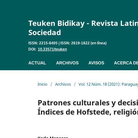
Teuken Bidikay - Revista Lat
Sociedad
ISSN: 2215-8405 | ISSN: 2619-1822 (en línea)
DOI:
10.33571/teuken
ACTUAL
ARCHIVOS
AVISOS
ACERCA D
Inicio
/
Archivos
/
Vol. 12 Núm. 18 (2021): Paragua
Patrones culturales y decis
Índices de Hofstede, religi