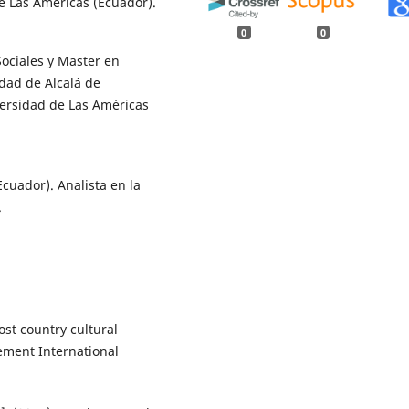
e Las Américas (Ecuador).
0
0
ociales y Master en
idad de Alcalá de
ersidad de Las Américas
cuador). Analista en la
.
ost country cultural
ement International