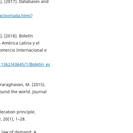
]. (2017). Databases and
tat/portada.html?
. (2018). Boletín
 América Latina y el
Comercio Internacional e
/11362/43645/1/Boletin_es
eeraraghavan, M. (2015).
ound the world. Journal
leration principle.
, 20(1), 1–28.
he law of demand: A