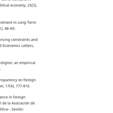
litical economy, 25(3),
vestment in Long-Term
), 48–69.
ancing constraints and
d Economics Letters,
religion: an empirical
.
ansparency on foreign
on, 17(4), 777-810.
dance in foreign
l de la Asociación de
ítica–. Sesión: