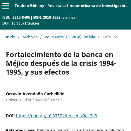
Teuken Bidikay - Revista Latinoamericana de Investigación en Organizaciones, Ambiente y Sociedad
ISSN: 2215-8405 | ISSN: 2619-1822 (en línea)
DOI:
10.33571/teuken
Inicio
/
Archivos
/
Vol. 9 Núm. 13 (2018): Bolivia
/
Artículos
Fortalecimiento de la banca en
Méjico después de la crisis 1994-
1995, y sus efectos
Octavio Avendaño Carbellido
Universidad Anáhuac Méjico Sur
DOI:
https://doi.org/10.33571/teuken.v9n13a3
Palabras clave:
banca en méjico, crisis financiera, evolución