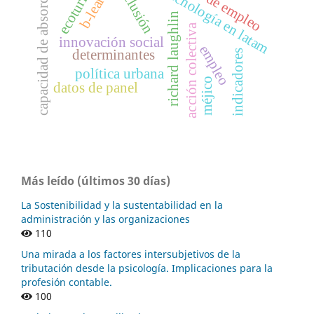
ciencia y tecnología en latam
b-learning
ecoturismo
capacidad de absorción
inclusión
richard laughlin
acción colectiva
innovación social
empleo
determinantes
indicadores
política urbana
méjico
datos de panel
Más leído (últimos 30 días)
La Sostenibilidad y la sustentabilidad en la
administración y las organizaciones
110
Una mirada a los factores intersubjetivos de la
tributación desde la psicología. Implicaciones para la
profesión contable.
100