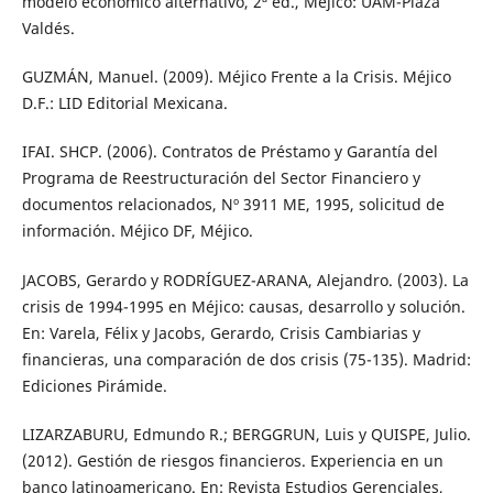
modelo económico alternativo, 2ª ed., Méjico: UAM-Plaza
Valdés.
GUZMÁN, Manuel. (2009). Méjico Frente a la Crisis. Méjico
D.F.: LID Editorial Mexicana.
IFAI. SHCP. (2006). Contratos de Préstamo y Garantía del
Programa de Reestructuración del Sector Financiero y
documentos relacionados, Nº 3911 ME, 1995, solicitud de
información. Méjico DF, Méjico.
JACOBS, Gerardo y RODRÍGUEZ-ARANA, Alejandro. (2003). La
crisis de 1994-1995 en Méjico: causas, desarrollo y solución.
En: Varela, Félix y Jacobs, Gerardo, Crisis Cambiarias y
financieras, una comparación de dos crisis (75-135). Madrid:
Ediciones Pirámide.
LIZARZABURU, Edmundo R.; BERGGRUN, Luis y QUISPE, Julio.
(2012). Gestión de riesgos financieros. Experiencia en un
banco latinoamericano. En: Revista Estudios Gerenciales,