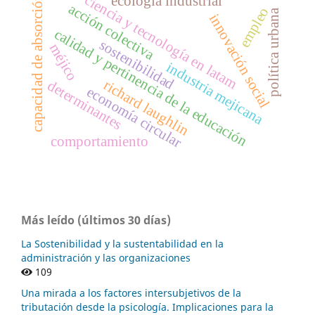
ciencia y tecnología en latam
ecología industrial
capacidad de absorción
acción colectiva
empleo
política urbana
innovación social
calidad y pertinencia de la educación
sostenibilidad
méjico
industria mejicana
richard laughlin
determinantes
economía circular
comportamiento
Más leído (últimos 30 días)
La Sostenibilidad y la sustentabilidad en la
administración y las organizaciones
109
Una mirada a los factores intersubjetivos de la
tributación desde la psicología. Implicaciones para la