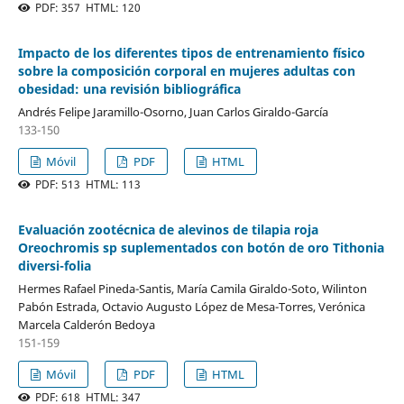
PDF: 357 HTML: 120
Impacto de los diferentes tipos de entrenamiento físico
sobre la composición corporal en mujeres adultas con
obesidad: una revisión bibliográfica
Andrés Felipe Jaramillo-Osorno, Juan Carlos Giraldo-García
133-150
Móvil
PDF
HTML
PDF: 513 HTML: 113
Evaluación zootécnica de alevinos de tilapia roja
Oreochromis sp suplementados con botón de oro Tithonia
diversi-folia
Hermes Rafael Pineda-Santis, María Camila Giraldo-Soto, Wilinton
Pabón Estrada, Octavio Augusto López de Mesa-Torres, Verónica
Marcela Calderón Bedoya
151-159
Móvil
PDF
HTML
PDF: 618 HTML: 347