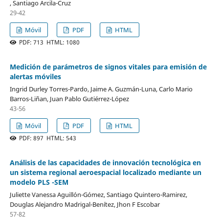
, Santiago Arcila-Cruz
29-42
Móvil
PDF
HTML
PDF: 713 HTML: 1080
Medición de parámetros de signos vitales para emisión de
alertas móviles
Ingrid Durley Torres-Pardo, Jaime A. Guzmán-Luna, Carlo Mario
Barros-Liñan, Juan Pablo Gutiérrez-López
43-56
Móvil
PDF
HTML
PDF: 897 HTML: 543
Análisis de las capacidades de innovación tecnológica en
un sistema regional aeroespacial localizado mediante un
modelo PLS -SEM
Juliette Vanessa Aguillón-Gómez, Santiago Quintero-Ramirez,
Douglas Alejandro Madrigal-Benítez, Jhon F Escobar
57-82