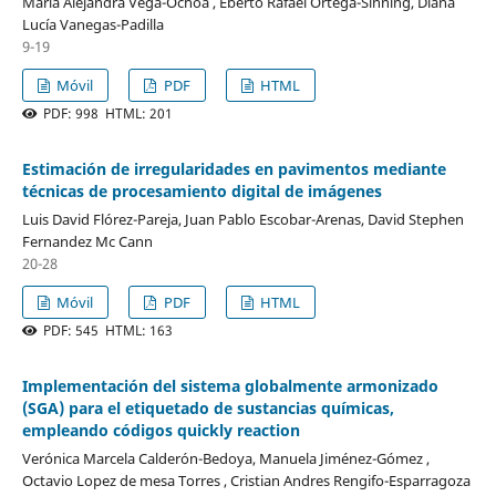
María Alejandra Vega-Ochoa , Eberto Rafael Ortega-Sinning, Diana
Lucía Vanegas-Padilla
9-19
Móvil
PDF
HTML
PDF: 998 HTML: 201
Estimación de irregularidades en pavimentos mediante
técnicas de procesamiento digital de imágenes
Luis David Flórez-Pareja, Juan Pablo Escobar-Arenas, David Stephen
Fernandez Mc Cann
20-28
Móvil
PDF
HTML
PDF: 545 HTML: 163
Implementación del sistema globalmente armonizado
(SGA) para el etiquetado de sustancias químicas,
empleando códigos quickly reaction
Verónica Marcela Calderón-Bedoya, Manuela Jiménez-Gómez ,
Octavio Lopez de mesa Torres , Cristian Andres Rengifo-Esparragoza