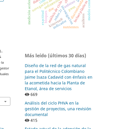
modelo constitutivo
análisis de ciclo de vida
medición aceleración.
navegación autónoma
discontinuidades
sedimentos
arduino
bolsas plásticas
pwm
investigacion
doe
robot 2r
exactitud
bloques
acuíferos
kinovea®
indicador
nutrientes
.,
Más leído (últimos 30 días)
&
 la
Diseño de la red de gas natural
igestor
para el Politécnico Colombiano
duales
Jaime Isaza Cadavid con énfasis en
la acometida hacia la Planta de
Etanol, área de servicios
1
669
Análisis del ciclo PHVA en la
gestión de proyectos, una revisión
documental
415
Estado actual de la adopción de la
io,