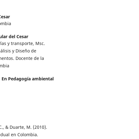
Cesar
lombia
lar del Cesar
ías y transporte, Msc.
álisis y Diseño de
mentos. Docente de la
ombia
. En Pedagogía ambiental
C., & Duarte, M. (2010).
sidual en Colombia.