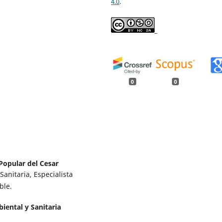
4.0
.
_
0
0
Popular del Cesar
anitaria, Especialista
ble.
iental y Sanitaria