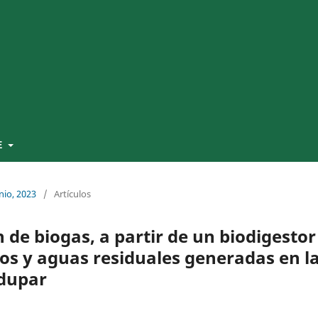
E
nio, 2023
/
Artículos
 de biogas, a partir de un biodigestor
cos y aguas residuales generadas en l
edupar