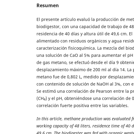
Resumen
El presente artículo evaluó la producción de met
biodigestor, con una capacidad de trabajo de 48 
residencia de 40 días y altura útil de 49,6 cm. El
alimentado con residuos orgánicos y agua residu
caracterización fisicoquímica. La mezcla del biod
una solución de CaO al 5% para aumentar el pH 
de gas metano, se efectuó desde el día 9 obten
desplazamiento máximo de 200 ml al día 14. La 
metano fue de 0,802 L, medido por desplazamien
con contenido de solución de NaOH al 3%, con el
Se estimó una correlación de Pearson entre la 
(CH
) y el pH, obteniéndose una correlación de 0
4
correlación fuerte positiva entre las variables.
In this article, methane production was evaluated f
working capacity of 48 liters, residence time of 40 
49.6 cm. The biodigester was fed with organic wast