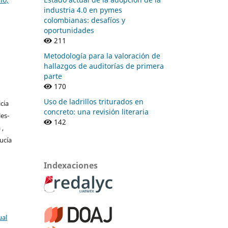
industria 4.0 en pymes
colombianas: desafíos y
oportunidades
211
Metodología para la valoración de
hallazgos de auditorías de primera
parte
170
Uso de ladrillos triturados en
cia
concreto: una revisión literaria
es-
142
 ,
ucía
Indexaciones
ual