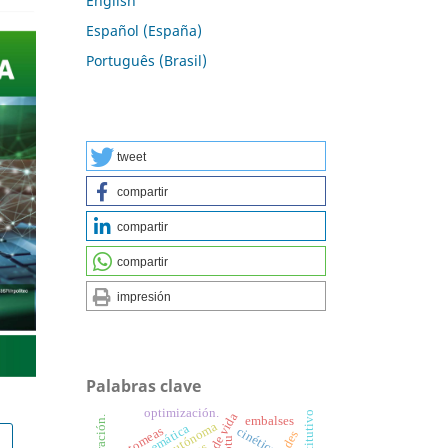
English
Español (España)
Português (Brasil)
tweet
compartir
compartir
compartir
impresión
Palabras clave
optimización.
embalses
cinemática
cinética
diatomeas
cptu