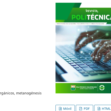
orgánicos, metanogénesis
Móvil
PDF
HTML