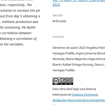
2023
ion, respectively. The
solution to increase the pH
Sección
 out from day 9 obtaining a
Artículos
l, methane production was
ttle containing 3% NaOH
n correlation between
Licencia
taining a correlation of
en the variables.
Derechos de autor 2023 Angelica Patri
Vanegas-Padilla, Ingris Johanna Moral
Miranda, María Alejandra Vega-Ochoa
Eberto Rafael Ortega-Sinning, Diana L
Vanegas-Padilla
Esta obra está bajo una licencia
internacional
Creative Commons
Atribución-NoComercial-CompartirIg