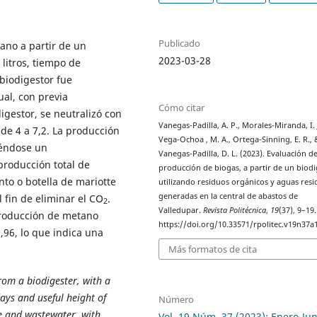
Publicado
ano a partir de un
2023-03-28
litros, tiempo de
 biodigestor fue
al, con previa
Cómo citar
igestor, se neutralizó con
Vanegas-Padilla, A. P., Morales-Miranda, I. J
de 4 a 7,2. La producción
Vega-Ochoa , M. A., Ortega-Sinning, E. R., 
iéndose un
Vanegas-Padilla, D. L. (2023). Evaluación de
producción total de
producción de biogas, a partir de un biod
to o botella de mariotte
utilizando residuos orgánicos y aguas resi
generadas en la central de abastos de
 fin de eliminar el CO
.
2
Valledupar.
Revista Politécnica
,
19
(37), 9–19.
producción de metano
https://doi.org/10.33571/rpolitec.v19n37a
,96, lo que indica una
Más formatos de cita
rom a biodigester, with a
days and useful height of
Número
e and wastewater, with
Vol. 19 Núm. 37 (2023): Enero-Jun