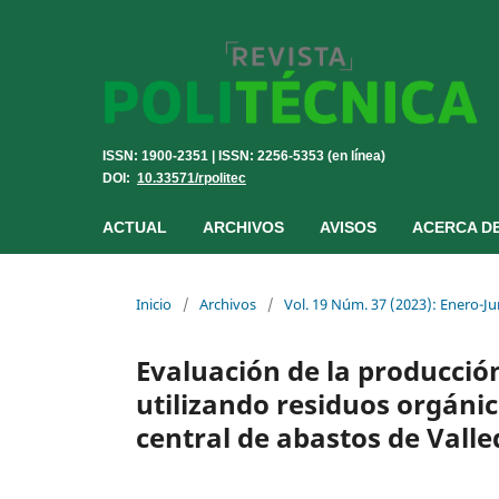
ISSN: 1900-2351 | ISSN: 2256-5353 (en línea)
DOI:
10.33571/rpolitec
ACTUAL
ARCHIVOS
AVISOS
ACERCA D
Inicio
/
Archivos
/
Vol. 19 Núm. 37 (2023): Enero-Ju
Evaluación de la producción
utilizando residuos orgáni
central de abastos de Vall