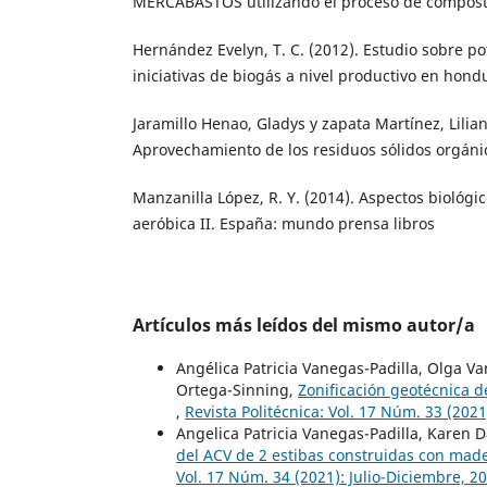
MERCABASTOS utilizando el proceso de composta
Hernández Evelyn, T. C. (2012). Estudio sobre po
iniciativas de biogás a nivel productivo en hon
Jaramillo Henao, Gladys y zapata Martínez, Lilian
Aprovechamiento de los residuos sólidos orgáni
Manzanilla López, R. Y. (2014). Aspectos biológic
aeróbica II. España: mundo prensa libros
Artículos más leídos del mismo autor/a
Angélica Patricia Vanegas-Padilla, Olga Va
Ortega-Sinning,
Zonificación geotécnica d
,
Revista Politécnica: Vol. 17 Núm. 33 (2021
Angelica Patricia Vanegas-Padilla, Karen 
del ACV de 2 estibas construidas con mad
Vol. 17 Núm. 34 (2021): Julio-Diciembre, 2