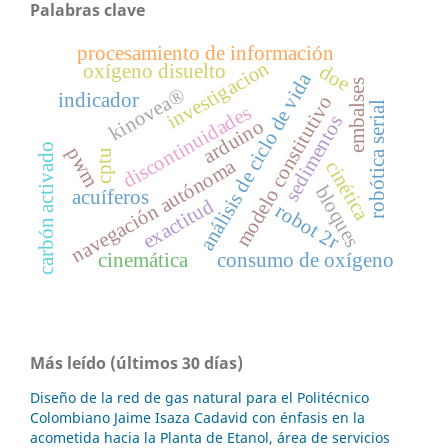
Palabras clave
procesamiento de información
investigacion
oxígeno disuelto
doe
análisis de ciclo de vida
embalses
kinovea®
indicador
modelo constitutivo
robótica serial
discontinuidades
sedimentos
arduino
carbón activado
pwm
cptu
navegación autónoma
cinética
bloques
acuíferos
exactitud
robot 2r
cinemática
consumo de oxígeno
Más leído (últimos 30 días)
Diseño de la red de gas natural para el Politécnico
Colombiano Jaime Isaza Cadavid con énfasis en la
acometida hacia la Planta de Etanol, área de servicios