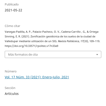
Publicado
2021-05-22
Cómo citar
Vanegas-Padilla, A. P., Palacio-Pacheco, O. V., Cadena-Carrillo , G., & Ortega-
Sinning, E. R. (2021). Zonificación geotécnica de los suelos de la ciudad de
Valledupar mediante utilización de un SIG.
Revista Politécnica
,
17
(33), 109–119.
https://doi.org/10.33571/rpolitec.v17n33a9
Más formatos de cita
Número
Vol. 17 Núm. 33 (2021): Enero-Julio, 2021
Sección
Artículos