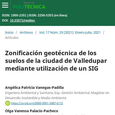
ISSN: 1900-2351 | ISSN: 2256-5353 (en línea)
DOI:
10.33571/rpolitec
Inicio
/
Archivos
/
Vol. 17 Núm. 33 (2021): Enero-Julio, 2021
/
Artículos
Zonificación geotécnica de los
suelos de la ciudad de Valledupar
mediante utilización de un SIG
Angélica Patricia Vanegas-Padilla
Ingeniera Ambiental y Sanitaria, Esp. Gestión Ambiental. Magíster en
Desarrollo Sostenible y Medio Ambiente
https://orcid.org/0000-0001-5087-6172
Olga Vanessa Palacio-Pacheco