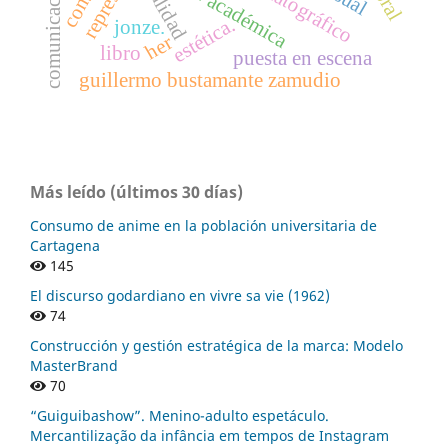
gestión académica
calidad
estética.
jonze.
her
libro
puesta en escena
guillermo bustamante zamudio
Más leído (últimos 30 días)
Consumo de anime en la población universitaria de
Cartagena
145
El discurso godardiano en vivre sa vie (1962)
74
Construcción y gestión estratégica de la marca: Modelo
MasterBrand
70
“Guiguibashow”. Menino-adulto espetáculo.
Mercantilização da infância em tempos de Instagram