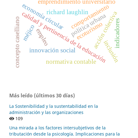
emprendimiento universitario
economía circular
comportamiento
richard laughlin
acción colectiva
calidad y pertinencia de la educación
política urbana
concepto caselliano
indicadores
ecoturismo
méjico
empleo
inclusión
innovación social
normativa contable
Más leído (últimos 30 días)
La Sostenibilidad y la sustentabilidad en la
administración y las organizaciones
109
Una mirada a los factores intersubjetivos de la
tributación desde la psicología. Implicaciones para la