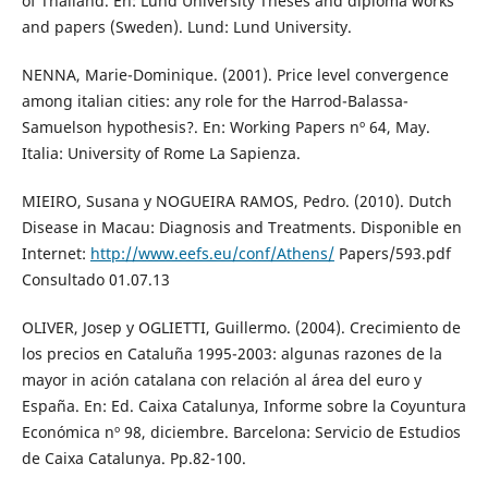
of Thailand. En: Lund University Theses and diploma works
and papers (Sweden). Lund: Lund University.
NENNA, Marie-Dominique. (2001). Price level convergence
among italian cities: any role for the Harrod-Balassa-
Samuelson hypothesis?. En: Working Papers nº 64, May.
Italia: University of Rome La Sapienza.
MIEIRO, Susana y NOGUEIRA RAMOS, Pedro. (2010). Dutch
Disease in Macau: Diagnosis and Treatments. Disponible en
Internet:
http://www.eefs.eu/conf/Athens/
Papers/593.pdf
Consultado 01.07.13
OLIVER, Josep y OGLIETTI, Guillermo. (2004). Crecimiento de
los precios en Cataluña 1995-2003: algunas razones de la
mayor in ación catalana con relación al área del euro y
España. En: Ed. Caixa Catalunya, Informe sobre la Coyuntura
Económica nº 98, diciembre. Barcelona: Servicio de Estudios
de Caixa Catalunya. Pp.82-100.