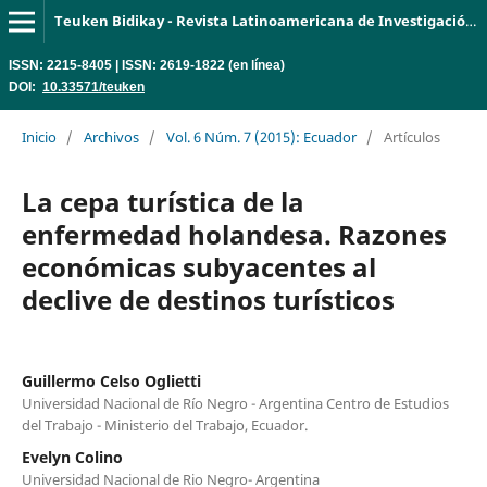
Teuken Bidikay - Revista Latinoamericana de Investigación en Organizaciones, Ambiente y Sociedad
ISSN: 2215-8405 | ISSN: 2619-1822 (en línea)
DOI:
10.33571/teuken
Inicio
/
Archivos
/
Vol. 6 Núm. 7 (2015): Ecuador
/
Artículos
La cepa turística de la
enfermedad holandesa. Razones
económicas subyacentes al
declive de destinos turísticos
Guillermo Celso Oglietti
Universidad Nacional de Río Negro - Argentina Centro de Estudios
del Trabajo - Ministerio del Trabajo, Ecuador.
Evelyn Colino
Universidad Nacional de Rio Negro- Argentina