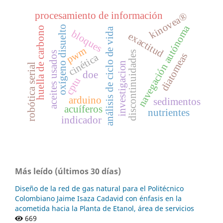
procesamiento de información
kinovea®
navegación autónoma
oxígeno disuelto
huella de carbono
análisis de ciclo de vida
bloques
exactitud
pwm
discontinuidades
aceites usados
diatomeas
cinética
investigacion
robótica serial
doe
cptu
arduino
sedimentos
acuíferos
nutrientes
indicador
Más leído (últimos 30 días)
Diseño de la red de gas natural para el Politécnico
Colombiano Jaime Isaza Cadavid con énfasis en la
acometida hacia la Planta de Etanol, área de servicios
669