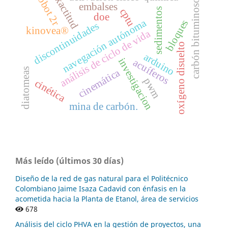
exactitud
robot 2r
carbón bituminoso
embalses
sedimentos
cptu
doe
navegación autónoma
bloques
discontinuidades
kinovea®
análisis de ciclo de vida
oxígeno disuelto
arduino
investigacion
acuíferos
diatomeas
cinemática
pwm
cinética
mina de carbón.
Más leído (últimos 30 días)
Diseño de la red de gas natural para el Politécnico
Colombiano Jaime Isaza Cadavid con énfasis en la
acometida hacia la Planta de Etanol, área de servicios
678
Análisis del ciclo PHVA en la gestión de proyectos, una