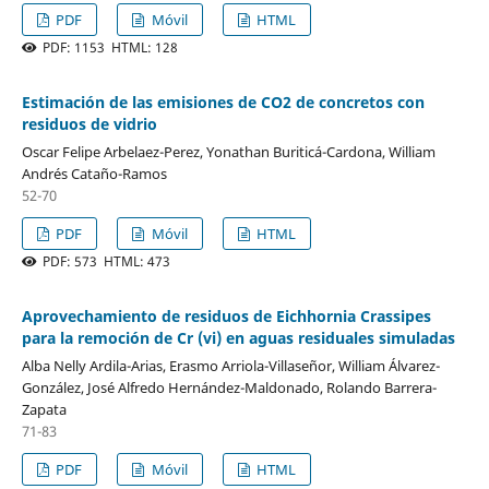
PDF
Móvil
HTML
PDF: 1153 HTML: 128
Estimación de las emisiones de CO2 de concretos con
residuos de vidrio
Oscar Felipe Arbelaez-Perez, Yonathan Buriticá-Cardona, William
Andrés Cataño-Ramos
52-70
PDF
Móvil
HTML
PDF: 573 HTML: 473
Aprovechamiento de residuos de Eichhornia Crassipes
para la remoción de Cr (vi) en aguas residuales simuladas
Alba Nelly Ardila-Arias, Erasmo Arriola-Villaseñor, William Álvarez-
González, José Alfredo Hernández-Maldonado, Rolando Barrera-
Zapata
71-83
PDF
Móvil
HTML