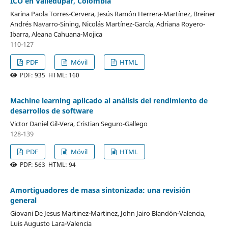
ICO en Valledupar, Colombia
Karina Paola Torres-Cervera, Jesús Ramón Herrera-Martínez, Breiner
Andrés Navarro-Sining, Nicolás Martínez-García, Adriana Royero-
Ibarra, Aleana Cahuana-Mojica
110-127
PDF
Móvil
HTML
PDF: 935 HTML: 160
Machine learning aplicado al análisis del rendimiento de
desarrollos de software
Victor Daniel Gil-Vera, Cristian Seguro-Gallego
128-139
PDF
Móvil
HTML
PDF: 563 HTML: 94
Amortiguadores de masa sintonizada: una revisión
general
Giovani De Jesus Martinez-Martinez, John Jairo Blandón-Valencia,
Luis Augusto Lara-Valencia