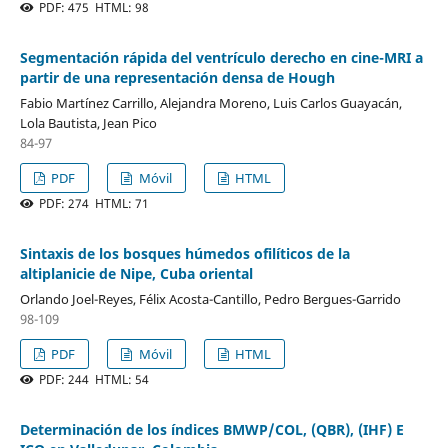
PDF: 475 HTML: 98
Segmentación rápida del ventrículo derecho en cine-MRI a
partir de una representación densa de Hough
Fabio Martínez Carrillo, Alejandra Moreno, Luis Carlos Guayacán,
Lola Bautista, Jean Pico
84-97
PDF
Móvil
HTML
PDF: 274 HTML: 71
Sintaxis de los bosques húmedos ofilíticos de la
altiplanicie de Nipe, Cuba oriental
Orlando Joel-Reyes, Félix Acosta-Cantillo, Pedro Bergues-Garrido
98-109
PDF
Móvil
HTML
PDF: 244 HTML: 54
Determinación de los índices BMWP/COL, (QBR), (IHF) E