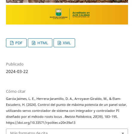
PDF
HTML
XML
Publicado
2024-03-22
Cómo citar
Garcia Jaimes, L. E., Herrera-Jaramillo, D. A., Arroyave-Giraldo, M., & Elam-
Escudero, H. (2024). Control del punto de máxima potencia de un panel solar,
utilizando servo controlador de sistema con integrador y controlador PI
diseñado por el método roots locus .
Revista Politécnica
,
20
(39), 183–195.
https://doi.org/10.33571/rpolitec.v20n39a13
Más formatos de cita