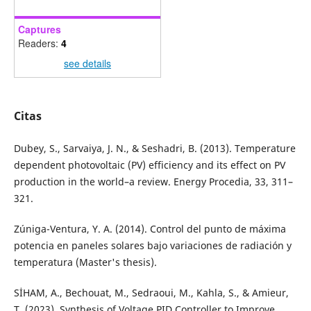
Captures
Readers:
4
see details
Citas
Dubey, S., Sarvaiya, J. N., & Seshadri, B. (2013). Temperature
dependent photovoltaic (PV) efficiency and its effect on PV
production in the world–a review. Energy Procedia, 33, 311–
321.
Zúniga-Ventura, Y. A. (2014). Control del punto de máxima
potencia en paneles solares bajo variaciones de radiación y
temperatura (Master's thesis).
SİHAM, A., Bechouat, M., Sedraoui, M., Kahla, S., & Amieur,
T. (2023). Synthesis of Voltage PID Controller to Improve