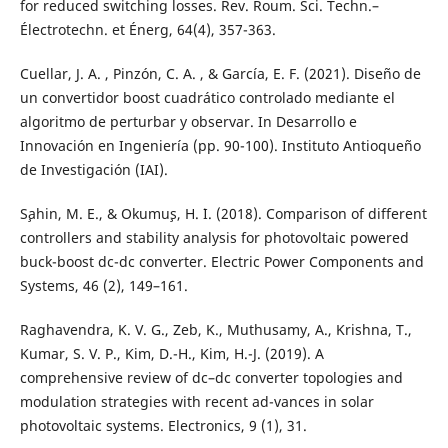
for reduced switching losses. Rev. Roum. Sci. Techn.–
Électrotechn. et Énerg, 64(4), 357-363.
Cuellar, J. A. , Pinzón, C. A. , & García, E. F. (2021). Diseño de
un convertidor boost cuadrático controlado mediante el
algoritmo de perturbar y observar. In Desarrollo e
Innovación en Ingeniería (pp. 90-100). Instituto Antioqueño
de Investigación (IAI).
S¸ahin, M. E., & Okumu¸s, H. ˙I. (2018). Comparison of different
controllers and stability analysis for photovoltaic powered
buck-boost dc-dc converter. Electric Power Components and
Systems, 46 (2), 149–161.
Raghavendra, K. V. G., Zeb, K., Muthusamy, A., Krishna, T.,
Kumar, S. V. P., Kim, D.-H., Kim, H.-J. (2019). A
comprehensive review of dc–dc converter topologies and
modulation strategies with recent ad-vances in solar
photovoltaic systems. Electronics, 9 (1), 31.