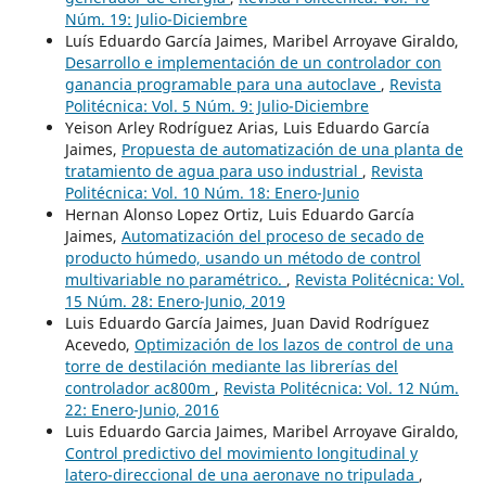
Núm. 19: Julio-Diciembre
Luís Eduardo García Jaimes, Maribel Arroyave Giraldo,
Desarrollo e implementación de un controlador con
ganancia programable para una autoclave
,
Revista
Politécnica: Vol. 5 Núm. 9: Julio-Diciembre
Yeison Arley Rodríguez Arias, Luis Eduardo García
Jaimes,
Propuesta de automatización de una planta de
tratamiento de agua para uso industrial
,
Revista
Politécnica: Vol. 10 Núm. 18: Enero-Junio
Hernan Alonso Lopez Ortiz, Luis Eduardo García
Jaimes,
Automatización del proceso de secado de
producto húmedo, usando un método de control
multivariable no paramétrico.
,
Revista Politécnica: Vol.
15 Núm. 28: Enero-Junio, 2019
Luis Eduardo García Jaimes, Juan David Rodríguez
Acevedo,
Optimización de los lazos de control de una
torre de destilación mediante las librerías del
controlador ac800m
,
Revista Politécnica: Vol. 12 Núm.
22: Enero-Junio, 2016
Luis Eduardo Garcia Jaimes, Maribel Arroyave Giraldo,
Control predictivo del movimiento longitudinal y
latero-direccional de una aeronave no tripulada
,