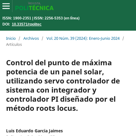
ISSN: 1900-2351 | ISSN: 2256-5353 (en línea)
DOI:
10.33571/rpolitec
Inicio
/
Archivos
/
Vol. 20 Núm. 39 (2024): Enero-Junio 2024
/
Artículos
Control del punto de máxima
potencia de un panel solar,
utilizando servo controlador de
sistema con integrador y
controlador PI diseñado por el
método roots locus.
Luis Eduardo Garcia Jaimes