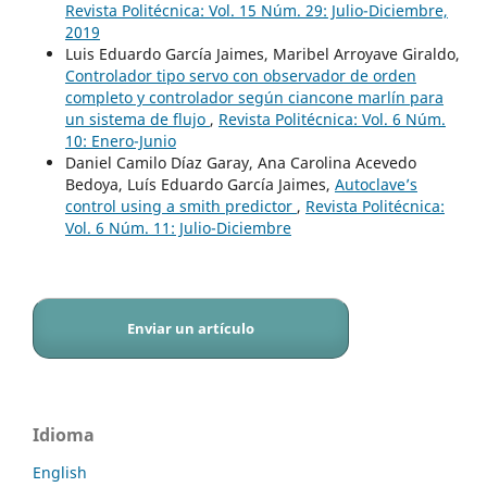
Revista Politécnica: Vol. 15 Núm. 29: Julio-Diciembre,
2019
Luis Eduardo García Jaimes, Maribel Arroyave Giraldo,
Controlador tipo servo con observador de orden
completo y controlador según ciancone marlín para
un sistema de flujo
,
Revista Politécnica: Vol. 6 Núm.
10: Enero-Junio
Daniel Camilo Díaz Garay, Ana Carolina Acevedo
Bedoya, Luís Eduardo García Jaimes,
Autoclave’s
control using a smith predictor
,
Revista Politécnica:
Vol. 6 Núm. 11: Julio-Diciembre
Enviar un artículo
Idioma
English