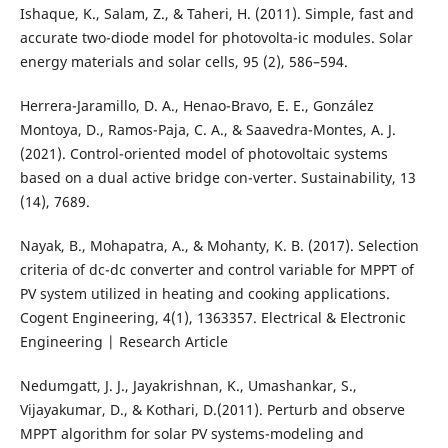
Ishaque, K., Salam, Z., & Taheri, H. (2011). Simple, fast and
accurate two-diode model for photovolta-ic modules. Solar
energy materials and solar cells, 95 (2), 586–594.
Herrera-Jaramillo, D. A., Henao-Bravo, E. E., González
Montoya, D., Ramos-Paja, C. A., & Saavedra-Montes, A. J.
(2021). Control-oriented model of photovoltaic systems
based on a dual active bridge con-verter. Sustainability, 13
(14), 7689.
Nayak, B., Mohapatra, A., & Mohanty, K. B. (2017). Selection
criteria of dc-dc converter and control variable for MPPT of
PV system utilized in heating and cooking applications.
Cogent Engineering, 4(1), 1363357. Electrical & Electronic
Engineering | Research Article
Nedumgatt, J. J., Jayakrishnan, K., Umashankar, S.,
Vijayakumar, D., & Kothari, D.(2011). Perturb and observe
MPPT algorithm for solar PV systems-modeling and