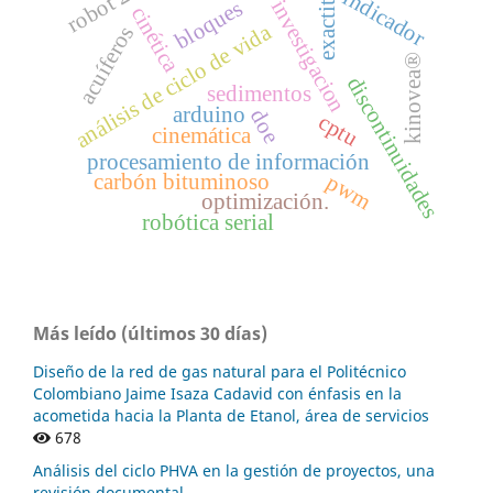
exactitud
robot 2r
indicador
investigacion
bloques
cinética
análisis de ciclo de vida
acuíferos
kinovea®
discontinuidades
sedimentos
arduino
doe
cptu
cinemática
procesamiento de información
pwm
carbón bituminoso
optimización.
robótica serial
Más leído (últimos 30 días)
Diseño de la red de gas natural para el Politécnico
Colombiano Jaime Isaza Cadavid con énfasis en la
acometida hacia la Planta de Etanol, área de servicios
678
Análisis del ciclo PHVA en la gestión de proyectos, una
revisión documental