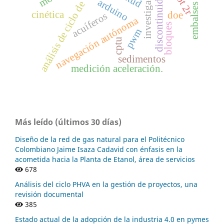
discontinuidades
análisis de ciclo de vida
investigacion
arduino
embalses
cinética
doe
acuíferos
navegación autónoma
bloques
pwm
cptu
sedimentos
medición aceleración.
Más leído (últimos 30 días)
Diseño de la red de gas natural para el Politécnico
Colombiano Jaime Isaza Cadavid con énfasis en la
acometida hacia la Planta de Etanol, área de servicios
678
Análisis del ciclo PHVA en la gestión de proyectos, una
revisión documental
385
Estado actual de la adopción de la industria 4.0 en pymes