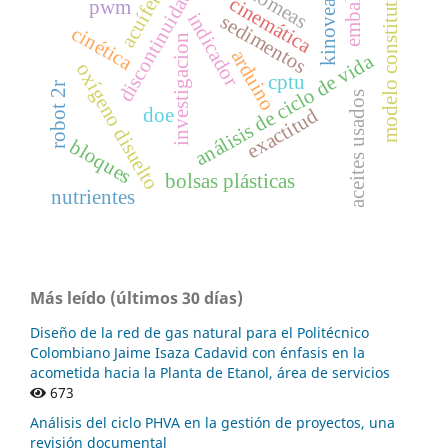
discontinuidades
diatomeas
embalses
modelo constitutivo
acuíferos
kinovea®
cinemática
pwm
indicador
sedimentos
cinética
investigacion
arduino
análisis de ciclo de vida
oxígeno disuelto
cptu
robot 2r
aceites usados
exactitud
doe
bloques
bolsas plásticas
nutrientes
Más leído (últimos 30 días)
Diseño de la red de gas natural para el Politécnico
Colombiano Jaime Isaza Cadavid con énfasis en la
acometida hacia la Planta de Etanol, área de servicios
673
Análisis del ciclo PHVA en la gestión de proyectos, una
revisión documental