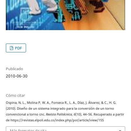
PDF
Publicado
2010-06-30
Cómo citar
Ospina, N. L., Molina P, W. A., Fonseca R., L. A., Díaz, J. Álvarez, & C., H. G.
(2010). Diseño de un sistema integrado para la conversión de un torno
convencional a torno cnc.
Revista Politécnica
,
6
(10), 44–56. Recuperado a partir
de https://revistas.elpoli.edu.co/index.php/pol/article/view/155
Más formatos de cita