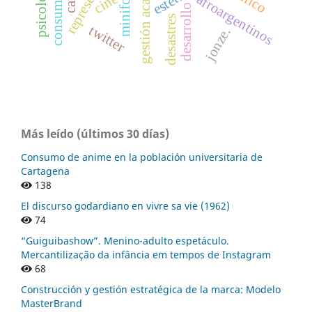
gestión académica
consumidor.
minifcción
cine
afroargentinos
desarrollo
desastres
twitter
jonze.
Más leído (últimos 30 días)
Consumo de anime en la población universitaria de
Cartagena
138
El discurso godardiano en vivre sa vie (1962)
74
“Guiguibashow”. Menino-adulto espetáculo.
Mercantilização da infância em tempos de Instagram
68
Construcción y gestión estratégica de la marca: Modelo
MasterBrand