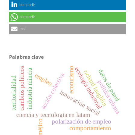
compartir
compartir
mail
Palabras clave
ecoturismo
ecología industrial
cambios políticos
industria minera
datos de panel
richard laughlin
acción colectiva
empleo
territorialidad
política urbana
innovación social
ciencia y tecnología en latam
polarización de empleo
méjico
comportamiento