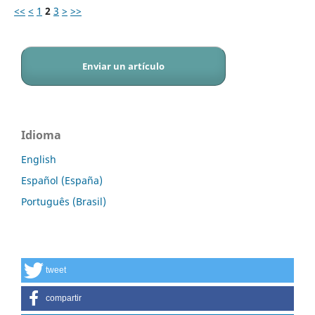
<<
<
1
2
3
>
>>
Enviar un artículo
Idioma
English
Español (España)
Português (Brasil)
tweet
compartir