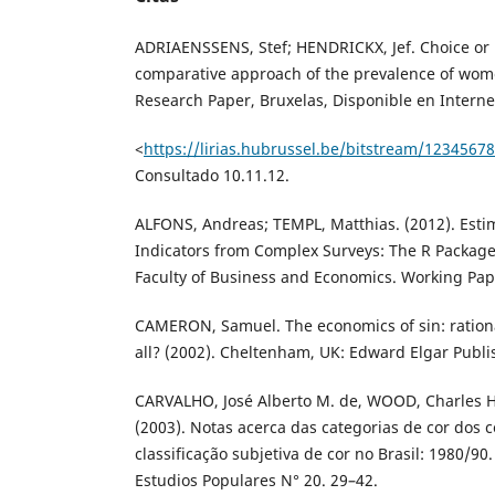
ADRIAENSSENS, Stef; HENDRICKX, Jef. Choice or n
comparative approach of the prevalence of wome
Research Paper, Bruxelas, Disponible en Interne
<
https://lirias.hubrussel.be/bitstream/123456
Consultado 10.11.12.
ALFONS, Andreas; TEMPL, Matthias. (2012). Estim
Indicators from Complex Surveys: The R Package
Faculty of Business and Economics. Working Pap
CAMERON, Samuel. The economics of sin: rationa
all? (2002). Cheltenham, UK: Edward Elgar Publi
CARVALHO, José Alberto M. de, WOOD, Charles H
(2003). Notas acerca das categorias de cor dos 
classificação subjetiva de cor no Brasil: 1980/90
Estudios Populares N° 20. 29–42.