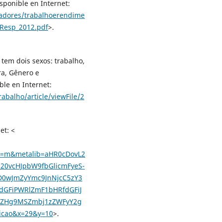
ponible en Internet:
cadores/trabalhoerendime
Resp_2012.pdf
>.
 tem dois sexos: trabalho,
ra, Gênero e
ble en Internet:
rabalho/article/viewFile/2
et: <
=m&metalib=aHR0cDovL2
0vcHJpbW9fbGlicmFyeS-
D0wJmZyYmc9JnNjcC5zY3
GFiPWRlZmF1bHRfdGFiJ
luZHg9MSZmbj1zZWFyY2g
icao&x=29&y=10
>.