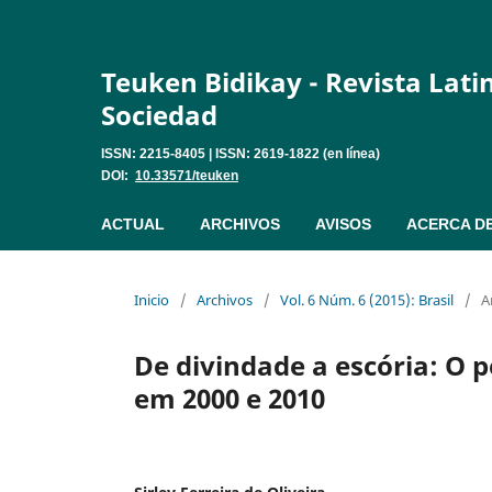
Teuken Bidikay - Revista Lat
Sociedad
ISSN: 2215-8405 | ISSN: 2619-1822 (en línea)
DOI:
10.33571/teuken
ACTUAL
ARCHIVOS
AVISOS
ACERCA D
Inicio
/
Archivos
/
Vol. 6 Núm. 6 (2015): Brasil
/
A
De divindade a escória: O pe
em 2000 e 2010