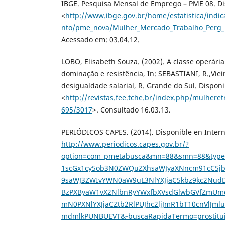
IBGE. Pesquisa Mensal de Emprego – PME 08. Dis
<
http://www.ibge.gov.br/home/estatistica/indi
nto/pme_nova/Mulher_Mercado_Trabalho_Perg_
Acessado em: 03.04.12.
LOBO, Elisabeth Souza. (2002). A classe operária
dominação e resistência, In: SEBASTIANI, R.,Viei
desigualdade salarial, R. Grande do Sul. Disponi
<
http://revistas.fee.tche.br/index.php/mulheret
695/3017
>. Consultado 16.03.13.
PERIÓDICOS CAPES. (2014). Disponible en Intern
http://www.periodicos.capes.gov.br/?
option=com_pmetabusca&mn=88&smn=88&type
1scGx1cy5ob3N0ZWQuZXhsaWJyaXNncm91cC5jb2
9saWJ3ZWIvYWN0aW9uL3NlYXJjaC5kbz9kc2Nud
BzPXByaW1vX2NlbnRyYWxfbXVsdGlwbGVfZmUmd
mN0PXNlYXJjaCZtb2RlPUJhc2ljJmR1bT10cnVlJm
mdmlkPUNBUEVT&-buscaRapidaTermo=prostitu