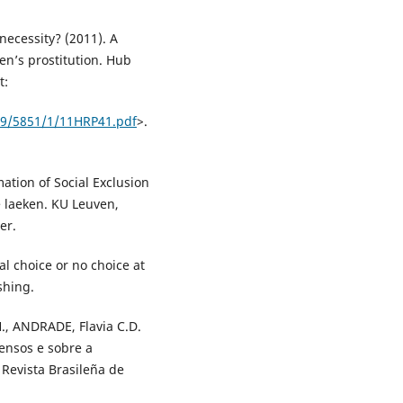
ecessity? (2011). A
n’s prostitution. Hub
t:
789/5851/1/11HRP41.pdf
>.
ation of Social Exclusion
 laeken. KU Leuven,
er.
l choice or no choice at
shing.
., ANDRADE, Flavia C.D.
censos e sobre a
. Revista Brasileña de