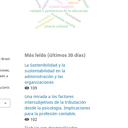
b-learning
empleo
méjico
richard laughlin
calidad y pertinencia de la educación
ecoturismo
economía circular
inclusión
determinantes
ciencia cultural
Más leído (últimos 30 días)
 Brasil
La Sostenibilidad y la
sustentabilidad en la
ciones,
administración y las
rado a
organizaciones
109
u/artic
Una mirada a los factores
intersubjetivos de la tributación
desde la psicología. Implicaciones
para la profesión contable.
102
Trabajo con desmovilizados