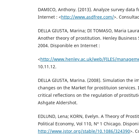
DAMICO, Anthony. (2013). Analyze survey data fo
Internet : <
http://www.asdfree.com/
>. Consulta
DELLA GIUSTA, Marina; DI TOMASO, Maria Laura;
Another theory of prostitution. Henley Business 
2004. Disponible en Internet :
<
http://www.henley.ac.uk/web/FILES/manageme
10.11.12.
DELLA GIUSTA, Marina. (2008). Simulation the im
changes on the Market for prostituion services.
critical reflections on the regulation of prostitu
Ashgate Aldershot.
EDLUND, Lena; KORN, Evelyn. A Theory of Prostitu
Political Economy, Vol 110, Nº 1 Chicago. Disponi
http://www.jstor.org/stable/10.1086/324390
>. C