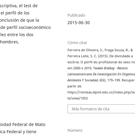
riptiva, el test de
l perfil de los
Publicado
conclusión de que la
2015-06-30
 de perfil socioeconómico
les entre los dos
 hombres.
Cómo citar
Ferreira de Oliveira, S., Fraga Souza, R., &
Ferreira Leite, S. C. (2015). De divindade a
escória: O perfil do profissional do sexo no
em 2000 e 2010.
Teuken Bidikay - Revista
Latinoamericana De Investigación En Organiza
Ambiente Y Sociedad
,
6
(6), 179–199. Recupe
partir de
https://revistas.elpoli.edu.co/index.php/te
le/view/1053
Más formatos de cita
rsidad Federal de Mato
Número
ca Federal y tiene