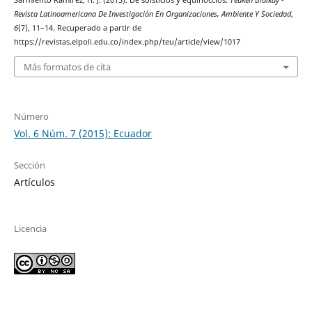
Sarmiento Ramírez, H. J. (2015). De solsticios y equinoccios.
Teuken Bidikay -
Revista Latinoamericana De Investigación En Organizaciones, Ambiente Y Sociedad
,
6
(7), 11–14. Recuperado a partir de
https://revistas.elpoli.edu.co/index.php/teu/article/view/1017
Más formatos de cita
Número
Vol. 6 Núm. 7 (2015): Ecuador
Sección
Artículos
Licencia