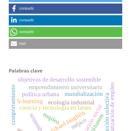
compartir
compartir
compartir
mail
Palabras clave
objetivos de desarrollo sostenible
polarización de empleo
emprendimiento universitario
comportamiento
mundialización
política urbana
acción colectiva
b-learning
ecología industrial
innovación social
ciencia y tecnología en latam
richard laughlin
empleo
sostenibilidad
determinantes
méjico