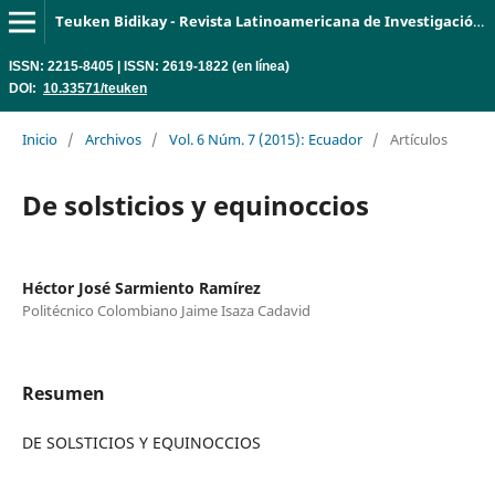
Teuken Bidikay - Revista Latinoamericana de Investigación en Organizaciones, Ambiente y Sociedad
ISSN: 2215-8405 | ISSN: 2619-1822 (en línea)
DOI:
10.33571/teuken
Inicio
/
Archivos
/
Vol. 6 Núm. 7 (2015): Ecuador
/
Artículos
De solsticios y equinoccios
Héctor José Sarmiento Ramírez
Politécnico Colombiano Jaime Isaza Cadavid
Resumen
DE SOLSTICIOS Y EQUINOCCIOS