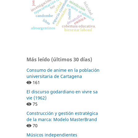
espacio cinematográfico
representación fílmica
jonze.
minifcción
felicidad
calidad
gestión académica
her
consumidor.
twitter
desarrollo
candombe
estética.
libro
cobertura educativa.
afroargentinos
bienestar laboral
Más leído (últimos 30 días)
Consumo de anime en la población
universitaria de Cartagena
161
El discurso godardiano en vivre sa
vie (1962)
75
Construcción y gestión estratégica
de la marca: Modelo MasterBrand
70
Músicos independientes