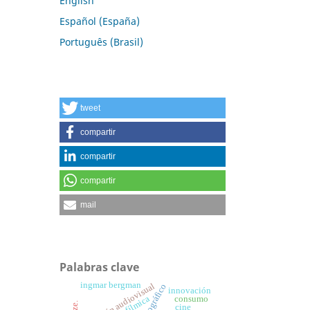
English
Español (España)
Português (Brasil)
tweet
compartir
compartir
compartir
mail
Palabras clave
ingmar bergman
investigación audiovisual
innovación
consumo
cine