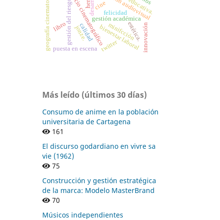
investigación audiovisual
geografía cinematográfica
espacio cinematográfico
desarrollo
gestión del riesgo
cine
her
felicidad
gestión académica
libro
estética.
minifcción
calidad
innovación
bienestar laboral
jonze.
twitter
puesta en escena
Más leído (últimos 30 días)
Consumo de anime en la población
universitaria de Cartagena
161
El discurso godardiano en vivre sa
vie (1962)
75
Construcción y gestión estratégica
de la marca: Modelo MasterBrand
70
Músicos independientes