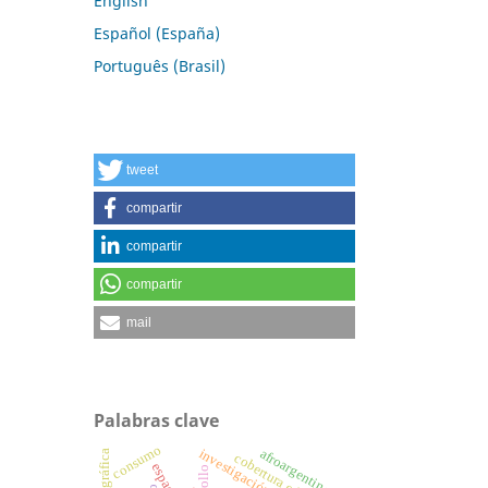
English
Español (España)
Português (Brasil)
tweet
compartir
compartir
compartir
mail
Palabras clave
consumo
afroargentinos
cobertura educativa.