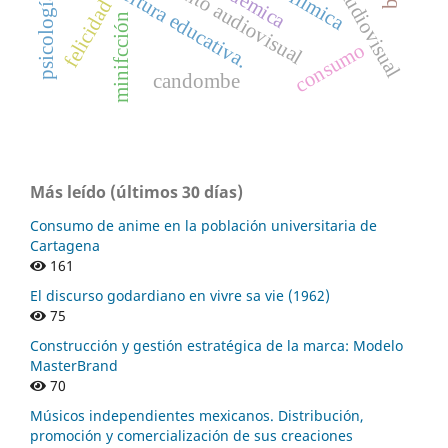
tratamiento audiovisual
cobertura educativa.
felicidad
minifcción
consumo
candombe
Más leído (últimos 30 días)
Consumo de anime en la población universitaria de
Cartagena
161
El discurso godardiano en vivre sa vie (1962)
75
Construcción y gestión estratégica de la marca: Modelo
MasterBrand
70
Músicos independientes mexicanos. Distribución,
promoción y comercialización de sus creaciones