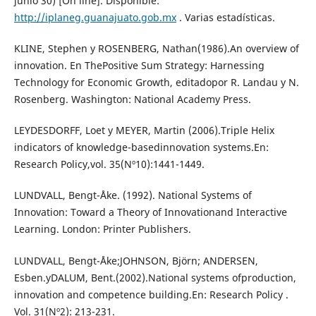
junio 30) [On line]. Disponible:
http://iplaneg.guanajuato.gob.mx
. Varias estadísticas.
KLINE, Stephen y ROSENBERG, Nathan(1986).An overview of
innovation. En ThePositive Sum Strategy: Harnessing
Technology for Economic Growth, editadopor R. Landau y N.
Rosenberg. Washington: National Academy Press.
LEYDESDORFF, Loet y MEYER, Martin (2006).Triple Helix
indicators of knowledge-basedinnovation systems.En:
Research Policy,vol. 35(Nº10):1441-1449.
LUNDVALL, Bengt-Åke. (1992). National Systems of
Innovation: Toward a Theory of Innovationand Interactive
Learning. London: Printer Publishers.
LUNDVALL, Bengt-Åke;JOHNSON, Björn; ANDERSEN,
Esben.yDALUM, Bent.(2002).National systems ofproduction,
innovation and competence building.En: Research Policy .
Vol. 31(Nº2): 213-231.