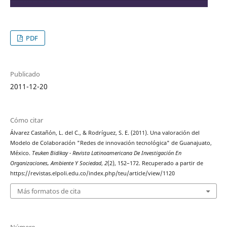
PDF
Publicado
2011-12-20
Cómo citar
Álvarez Castañón, L. del C., & Rodríguez, S. E. (2011). Una valoración del
Modelo de Colaboración "Redes de innovación tecnológica" de Guanajuato,
México.
Teuken Bidikay - Revista Latinoamericana De Investigación En
Organizaciones, Ambiente Y Sociedad
,
2
(2), 152–172. Recuperado a partir de
https://revistas.elpoli.edu.co/index.php/teu/article/view/1120
Más formatos de cita