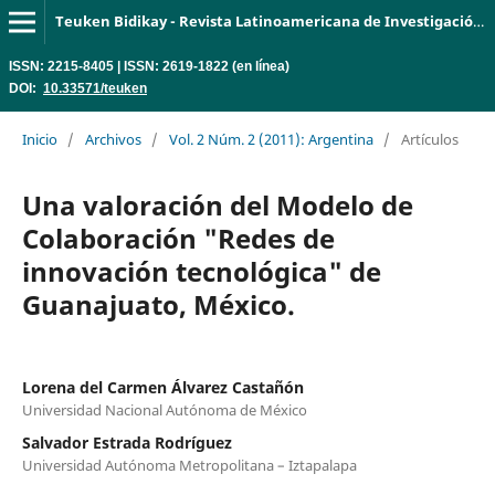
Teuken Bidikay - Revista Latinoamericana de Investigación en Organizaciones, Ambiente y Sociedad
ISSN: 2215-8405 | ISSN: 2619-1822 (en línea)
DOI:
10.33571/teuken
Inicio
/
Archivos
/
Vol. 2 Núm. 2 (2011): Argentina
/
Artículos
Una valoración del Modelo de
Colaboración "Redes de
innovación tecnológica" de
Guanajuato, México.
Lorena del Carmen Álvarez Castañón
Universidad Nacional Autónoma de México
Salvador Estrada Rodríguez
Universidad Autónoma Metropolitana – Iztapalapa