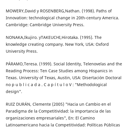
MOWERY,David y ROSENBERG,Nathan. (1998). Paths of
Innovation: technological change in 20th-century America.
Cambridge: Cambridge University Press.
NONAKA,Ikujiro. yTAKEUCHI,Hirotaka. (1995). The
knowledge creating company. New York, USA: Oxford
University Press.
PÁRAMO,Teresa. (1999). Social Identity, Telenovelas and the
Reading Process: Ten Case Studies among Hispanics in
Texas. University of Texas, Austin, USA: Disertación Doctoral
no p u b l i c a d a . C a p í t u l o V : "Methodological
design".
RUIZ DURÁN, Clemente (2005) "Hacia un Cambio en el
Paradigma de la Competitividad: la importancia de las
organizaciones empresariales", En: El Camino
Latinoamericano hacia la Competitividad: Políticas Públicas