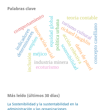
Palabras clave
comportamiento
teoria contable
equidad global
turismo cultural
política urbana
concepto caselliano
innovación social
richard laughlin
indicadores
determinantes
acción colectiva
empleo
datos de panel
sostenibilidad
méjico
inclusión
industria minera
ecoturismo
Más leído (últimos 30 días)
La Sostenibilidad y la sustentabilidad en la
administración y las organizaciones