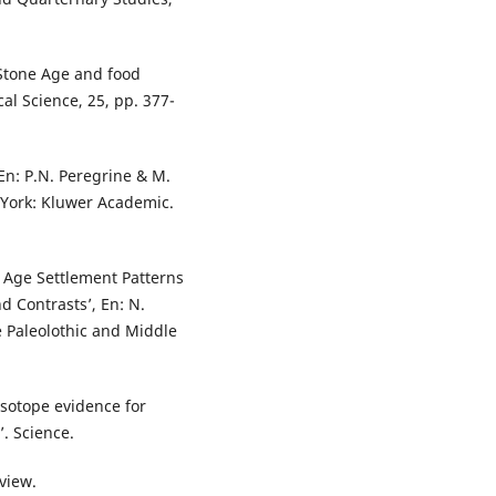
 Stone Age and food
cal Science, 25, pp. 377-
 En: P.N. Peregrine & M.
 York: Kluwer Academic.
 Age Settlement Patterns
d Contrasts’, En: N.
e Paleolothic and Middle
isotope evidence for
’. Science.
view.