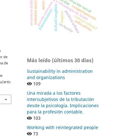
ciencia y tecnología en latam
secuencia didáctica
industria mejicana
innovación social
méjico
acción colectiva
comportamiento
richard laughlin
determinantes
política urbana
empleo
ciencia cultural
indicadores
inclusión
a
or de
Más leído (últimos 30 días)
ana De
Sustainability in administration
de
and organizations
u/artic
109
Una mirada a los factores
intersubjetivos de la tributación
desde la psicología. Implicaciones
para la profesión contable.
103
Working with reintegrated people
73