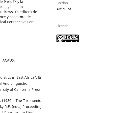
 París IX y la
Sección
ia, y ha sido
Artículos
Andrews. Es editora de
nce y coeditora de
tical Perspectives on
Licencia
g. ACAUS,
stics in East Africa”, En:
l And Linguistic
rsity of California Press.
 (1980). ‘The Taxonomic
ky R.E. (eds.) Proceedings
nd Quarternary Studies,