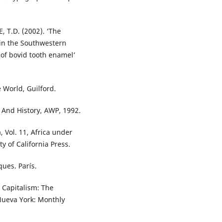
, T.D. (2002). ‘The
 in the Southwestern
 of bovid tooth enamel’
 World, Guilford.
 And History, AWP, 1992.
 Vol. 11, Africa under
y of California Press.
ques. París.
Capitalism: The
Nueva York: Monthly