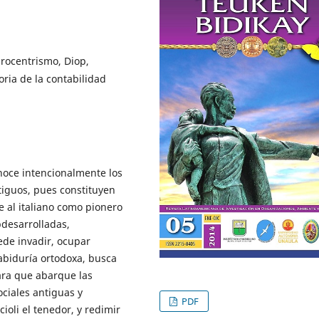
urocentrismo, Diop,
oria de la contabilidad
noce intencionalmente los
ntiguos, pues constituyen
e al italiano como pionero
bdesarrolladas,
ede invadir, ocupar
sabiduría ortodoxa, busca
para que abarque las
ociales antiguas y
PDF
oli el tenedor, y redimir