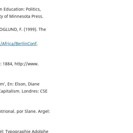
Education: Politics,
ty of Minnesota Press.
OGLUND, F. (1999). The
Africa/BerlinConf
.
: 1884, http://www.
rm’, En: Elson, Diane
Capitalism. Londres: CSE
trional. por Slane. Argel:
rgel: Typographie Adolphe