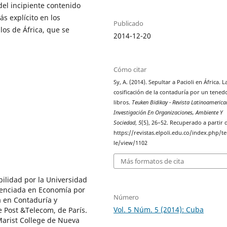
 del incipiente contenido
ás explícito en los
Publicado
los de África, que se
2014-12-20
Cómo citar
Sy, A. (2014). Sepultar a Pacioli en África. L
cosificación de la contaduría por un tened
libros.
Teuken Bidikay - Revista Latinoameric
Investigación En Organizaciones, Ambiente Y
Sociedad
,
5
(5), 26–52. Recuperado a partir 
https://revistas.elpoli.edu.co/index.php/te
le/view/1102
Más formatos de cita
ilidad por la Universidad
cenciada en Economía por
Número
a en Contaduría y
Vol. 5 Núm. 5 (2014): Cuba
e Post &Telecom, de París.
 Marist College de Nueva