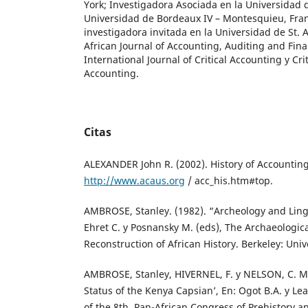
York; Investigadora Asociada en la Universidad de
Universidad de Bordeaux IV – Montesquieu, Franc
investigadora invitada en la Universidad de St. 
African Journal of Accounting, Auditing and Fina
International Journal of Critical Accounting y Cri
Accounting.
Citas
ALEXANDER John R. (2002). History of Accountin
http://www.acaus.org
/ acc_his.htm#top.
AMBROSE, Stanley. (1982). “Archeology and Lingui
Ehret C. y Posnansky M. (eds), The Archaeologica
Reconstruction of African History. Berkeley: Unive
AMBROSE, Stanley, HIVERNEL, F. y NELSON, C. M.
Status of the Kenya Capsian’, En: Ogot B.A. y Lea
of the 8th. Pan-African Congress of Prehistory a