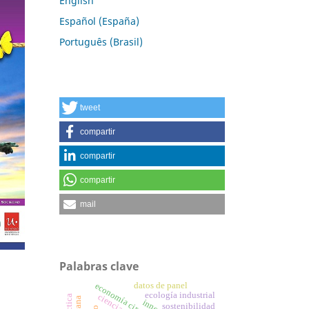
English
Español (España)
Português (Brasil)
tweet
compartir
compartir
compartir
mail
Palabras clave
datos de panel
economía circular
ecología industrial
sostenibilidad