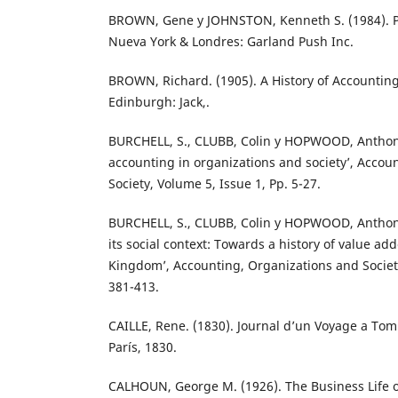
BROWN, Gene y JOHNSTON, Kenneth S. (1984). Pa
Nueva York & Londres: Garland Push Inc.
BROWN, Richard. (1905). A History of Accountin
Edinburgh: Jack,.
BURCHELL, S., CLUBB, Colin y HOPWOOD, Anthony.
accounting in organizations and society’, Accou
Society, Volume 5, Issue 1, Pp. 5-27.
BURCHELL, S., CLUBB, Colin y HOPWOOD, Anthony
its social context: Towards a history of value ad
Kingdom’, Accounting, Organizations and Society
381-413.
CAILLE, Rene. (1830). Journal d’un Voyage a To
París, 1830.
CALHOUN, George M. (1926). The Business Life o