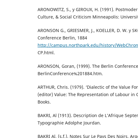
ARONOWITZ, S., y GIROUX, H. (1991). Postmodern 
Culture, & Social Criticism Minneapolis: Universi
ARONSON G., GRIESMER, J., KOELLER, D. W. y SK
Conference Berlin, 1884
http://campus.northpark.edu/history/WebChron/
CP.html.
ARONSON, Goran, (1999). The Berlin Conference
BerlinConference%201884.htm.
ARTHUR, Chris. (1979). ‘Dialectic of the Value Fo
(editor) Value: The Representation of Labour in 
Books.
BAKRI, Al (1913). Description de L’Afrique Septen
Typographie Adolphe Jourdan.
BAKRI Al, (s.f.). Notes Sur Le Pays Des Noirs. A