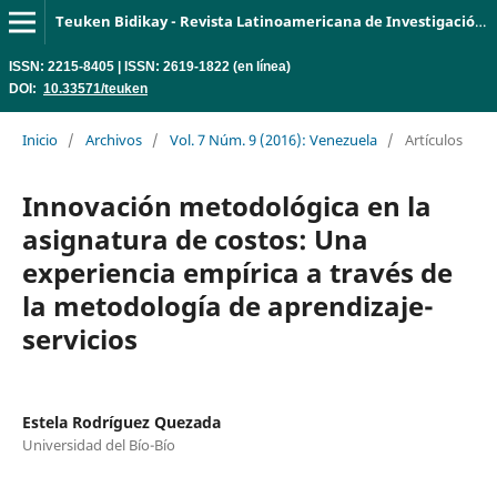
Teuken Bidikay - Revista Latinoamericana de Investigación en Organizaciones, Ambiente y Sociedad
ISSN: 2215-8405 | ISSN: 2619-1822 (en línea)
DOI:
10.33571/teuken
Inicio
/
Archivos
/
Vol. 7 Núm. 9 (2016): Venezuela
/
Artículos
Innovación metodológica en la
asignatura de costos: Una
experiencia empírica a través de
la metodología de aprendizaje-
servicios
Estela Rodríguez Quezada
Universidad del Bío-Bío