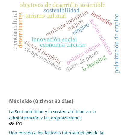
objetivos de desarrollo sostenible
sostenibilidad
ecología industrial
inclusión
ciencia cultural
turismo cultural
determinantes
polarización de empleo
acción colectiva
méjico
empleo
innovación social
richard laughlin
política urbana
economía circular
comportamiento
datos de panel
b-learning
Más leído (últimos 30 días)
La Sostenibilidad y la sustentabilidad en la
administración y las organizaciones
109
Una mirada a los factores intersubjetivos de la