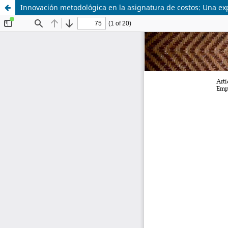
Innovación metodológica en la asignatura de costos: Una exp