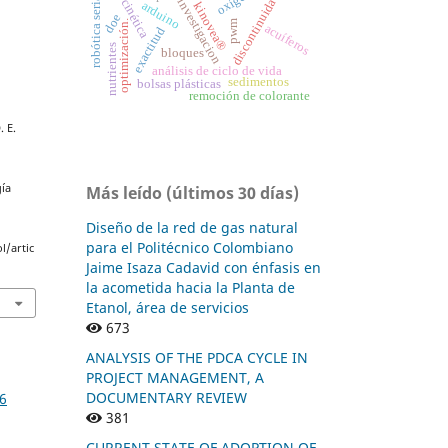
discontinuidades
robótica serial
investigacion
cinética
arduino
kinovea®
doe
pwm
optimización.
acuíferos
exactitud
nutrientes
bloques
análisis de ciclo de vida
sedimentos
bolsas plásticas
remoción de colorante
. E.
ía
Más leído (últimos 30 días)
Diseño de la red de gas natural
para el Politécnico Colombiano
l/artic
Jaime Isaza Cadavid con énfasis en
la acometida hacia la Planta de
Etanol, área de servicios
673
ANALYSIS OF THE PDCA CYCLE IN
PROJECT MANAGEMENT, A
DOCUMENTARY REVIEW
16
381
CURRENT STATE OF ADOPTION OF