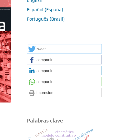
English
Español (España)
Português (Brasil)
tweet
compartir
compartir
compartir
impresión
Palabras clave
robot 2r
oxígeno disuelto
cinemática
modelo constitutivo
cptu