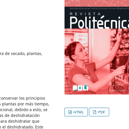
a de secado, plantas,
conservar los principios
as plantas por más tiempo,
ional, debido a esto, se
HTML
PDF
as de deshidratación
para deshidratar que
n el deshidratado. Este