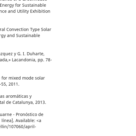
Energy for Sustainable
ce and Utility Exhibition
ural Convection Type Solar
rgy and Sustainable
 Vázquez y G. I. Duharte,
zada,» Lacandonia, pp. 78-
e for mixed mode solar
-55, 2011.
tas aromáticas y
tal de Catalunya, 2013.
uarne - Pronóstico de
línea]. Available: <a
lin/107060/april-