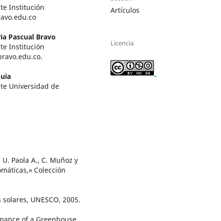
te Institución
Artículos
ravo.edu.co
ria Pascual Bravo
Licencia
te Institución
bravo.edu.co.
_
uia
nte Universidad de
a, U. Paola A., C. Muñoz y
omáticas,» Colección
s solares, UNESCO, 2005.
ormance of a Greenhouse