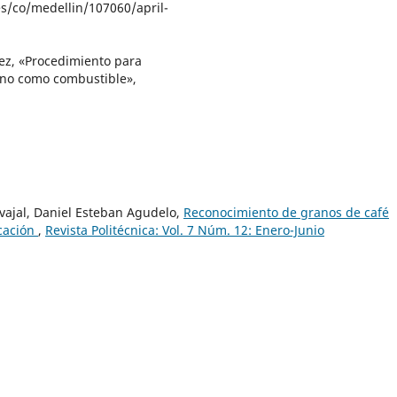
s/co/medellin/107060/april-
rez, «Procedimiento para
ano como combustible»,
rvajal, Daniel Esteban Agudelo,
Reconocimiento de granos de café
icación
,
Revista Politécnica: Vol. 7 Núm. 12: Enero-Junio