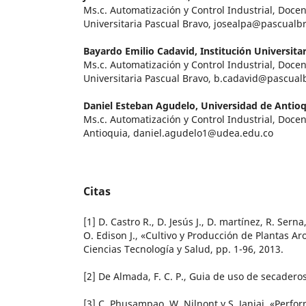
Ms.c. Automatización y Control Industrial, Docen
Universitaria Pascual Bravo, josealpa@pascualb
Bayardo Emilio Cadavid,
Institución Universita
Ms.c. Automatización y Control Industrial, Docen
Universitaria Pascual Bravo, b.cadavid@pascual
Daniel Esteban Agudelo,
Universidad de Antioq
Ms.c. Automatización y Control Industrial, Doce
Antioquia, daniel.agudelo1@udea.edu.co
Citas
[1] D. Castro R., D. Jesús J., D. martínez, R. Sern
O. Edison J., «Cultivo y Producción de Plantas Ar
Ciencias Tecnología y Salud, pp. 1-96, 2013.
[2] De Almada, F. C. P., Guia de uso de secadero
[3] C. Phusampao, W. Nilnont y S. Janjai, «Perf