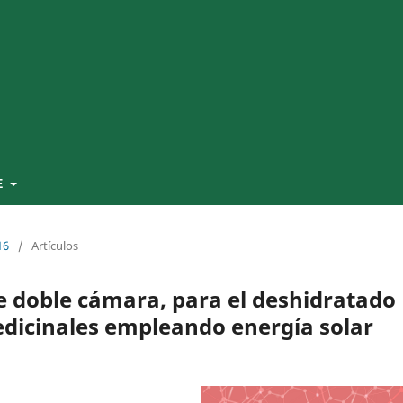
E
16
/
Artículos
e doble cámara, para el deshidratado
edicinales empleando energía solar