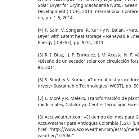
Solar Dryer for Drying Macadamia Nuts,» Green 
Development (ICUE), 2014 International Conferen
on, pp. 1-5, 2014.
[4] P. Sain, V. Songara, R. Karir y N. Balan, «Nat
Dryer with Latent heat storage,» Renewable Ene
Energy (ICRESE), pp. 9-14, 2013.
[5] R. I. Díaz, . J. P. Enriquez, J. M. Acosta, N. F.
«Diseño de un secador solar con circulación for
88, 2011.
[6] S. Singh y S. Kumar, «Thermal test procedur
dryer,» Sustainable Technologies (WCST), pp. 50
[7] E. Moré y R. Melero, Transformación de plan
medicinales, Catalunya: Centre Tecnològic Fores
[8] Accuweather.com, «El tiempo del mes para G
AccuWeather para Antioquía Colombia (ES),» [En 
href="http://www.accuweather.com/es/co/medel
weather/107060"