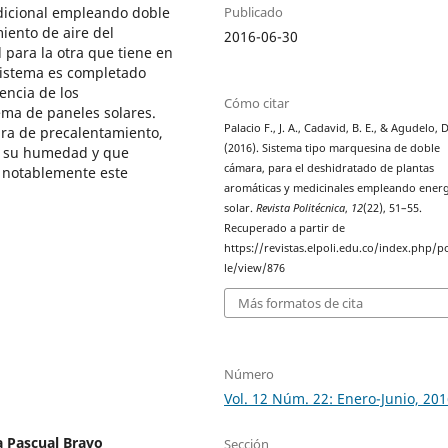
Publicado
dicional empleando doble
iento de aire del
2016-06-30
 para la otra que tiene en
 sistema es completado
encia de los
Cómo citar
ema de paneles solares.
Palacio F., J. A., Cadavid, B. E., & Agudelo, D
ra de precalentamiento,
(2016). Sistema tipo marquesina de doble
de su humedad y que
cámara, para el deshidratado de plantas
a notablemente este
aromáticas y medicinales empleando energ
solar.
Revista Politécnica
,
12
(22), 51–55.
Recuperado a partir de
https://revistas.elpoli.edu.co/index.php/po
le/view/876
Más formatos de cita
Número
Vol. 12 Núm. 22: Enero-Junio, 20
a Pascual Bravo
Sección