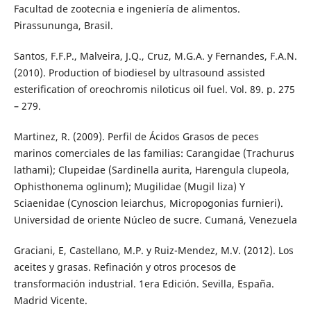
Facultad de zootecnia e ingeniería de alimentos.
Pirassununga, Brasil.
Santos, F.F.P., Malveira, J.Q., Cruz, M.G.A. y Fernandes, F.A.N.
(2010). Production of biodiesel by ultrasound assisted
esterification of oreochromis niloticus oil fuel. Vol. 89. p. 275
– 279.
Martinez, R. (2009). Perfil de Ácidos Grasos de peces
marinos comerciales de las familias: Carangidae (Trachurus
lathami); Clupeidae (Sardinella aurita, Harengula clupeola,
Ophisthonema oglinum); Mugilidae (Mugil liza) Y
Sciaenidae (Cynoscion leiarchus, Micropogonias furnieri).
Universidad de oriente Núcleo de sucre. Cumaná, Venezuela
Graciani, E, Castellano, M.P. y Ruiz-Mendez, M.V. (2012). Los
aceites y grasas. Refinación y otros procesos de
transformación industrial. 1era Edición. Sevilla, España.
Madrid Vicente.