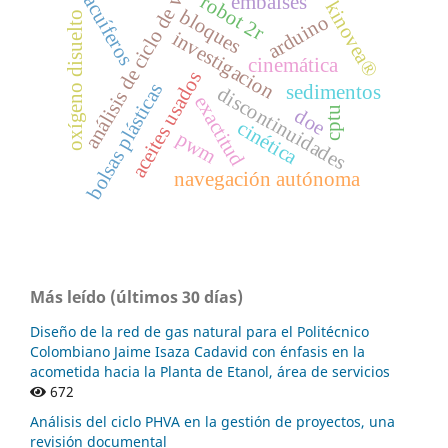
análisis de ciclo de vida
robot 2r
embalses
acuíferos
kinovea®
bloques
oxígeno disuelto
arduino
investigacion
cinemática
aceites usados
bolsas plásticas
sedimentos
discontinuidades
exactitud
cptu
doe
cinética
pwm
navegación autónoma
Más leído (últimos 30 días)
Diseño de la red de gas natural para el Politécnico
Colombiano Jaime Isaza Cadavid con énfasis en la
acometida hacia la Planta de Etanol, área de servicios
672
Análisis del ciclo PHVA en la gestión de proyectos, una
revisión documental