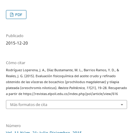
PDF
Publicado
2015-12-20
Cómo citar
Rodríguez Loperena, J. A., Díaz Bustamante, M. L., Barrios Ramos, Y. D., &
Reales, J. G. (2015). Evaluación fisicoquímica del aceite crudo y refinado
obtenido de las vísceras de bocachico (prochilodus magdalenae) y tilapia
plateada (oreochromis niloticus).
Revista Politécnica
,
11
(21), 19–28. Recuperado
a partir de https://revistas.elpoli.edu.co/index.php/pol/article/view/616
Más formatos de cita
Número
Vol. 11 Núm. 21: Julio-Diciembre, 2015