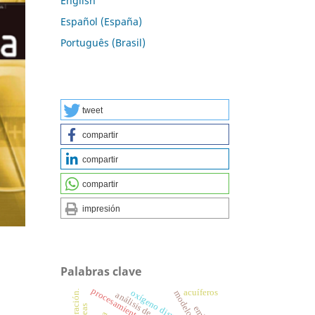
English
Español (España)
Português (Brasil)
tweet
compartir
compartir
compartir
impresión
Palabras clave
acuíferos
oxígeno disuelto