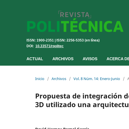
ISSN: 1900-2351 | ISSN: 2256-5353 (en línea)
DOI:
10.33571/rpolitec
ACTUAL
ARCHIVOS
AVISOS
ACERCA D
Inicio
/
Archivos
/
Vol. 8 Núm. 14: Enero-Junio
/
A
Propuesta de integración 
3D utilizado una arquitectu